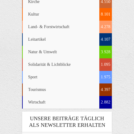
Kirche
4.550
Kultur
8.101
Land- & Forstwirtschaft
4.278
Leitartikel
4.107
Natur & Umwelt
3.928
Solidarität & Lichtblicke
1.095
Sport
1.975
Tourismus
4.397
Wirtschaft
2.882
UNSERE BEITRÄGE TÄGLICH
ALS NEWSLETTER ERHALTEN