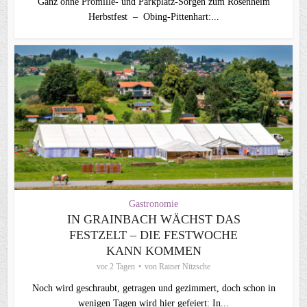
Ganz ohne Promille- und Parkplatz-Sorgen zum Rosenheim
Herbstfest – Obing-Pittenhart:...
Gastronomie
IN GRAINBACH WÄCHST DAS
FESTZELT – DIE FESTWOCHE
KANN KOMMEN
vor 2 Tagen
von
Rainer Nitzsche
Noch wird geschraubt, getragen und gezimmert, doch schon in
wenigen Tagen wird hier gefeiert: In...