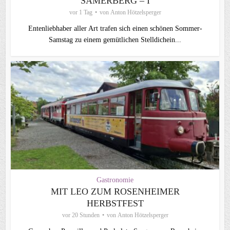
SAMERBERG – I
vor 1 Tag
von
Anton Hötzelsperger
Entenliebhaber aller Art trafen sich einen schönen Sommer-
Samstag zu einem gemütlichen Stelldichein...
Gastronomie
MIT LEO ZUM ROSENHEIMER
HERBSTFEST
vor 20 Stunden
von
Anton Hötzelsperger