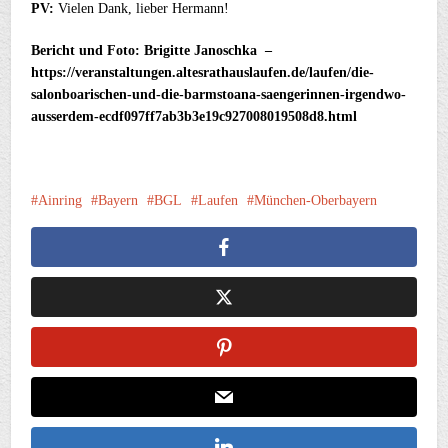
PV:
Vielen Dank, lieber Hermann!
Bericht und Foto: Brigitte Janoschka –
https://veranstaltungen.altesrathauslaufen.de/laufen/die-
salonboarischen-und-die-barmstoana-saengerinnen-irgendwo-
ausserdem-ecdf097ff7ab3b3e19c927008019508d8.html
Ainring
Bayern
BGL
Laufen
München-Oberbayern