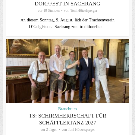
DORFFEST IN SACHRANG
vor 19 Stunden
von
Toni Hötzelsperger
An diesem Sonntag, 9. August, lädt der Trachtenverein
D`Geiglstoana Sachrang zum traditionellen...
Brauchtum
TS: SCHIRMHERRSCHAFT FÜR
SCHÄFFLERTANZ 2027
vor 2 Tagen
von
Toni Hötzelsperger