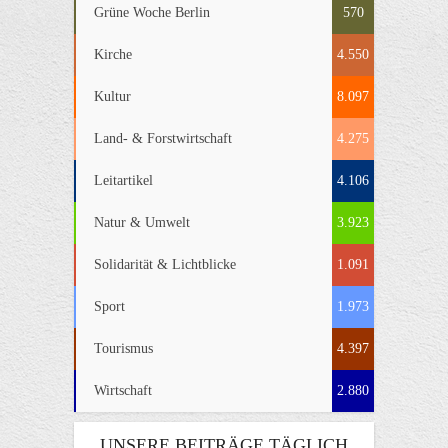
Grüne Woche Berlin
570
Kirche
4.550
Kultur
8.097
Land- & Forstwirtschaft
4.275
Leitartikel
4.106
Natur & Umwelt
3.923
Solidarität & Lichtblicke
1.091
Sport
1.973
Tourismus
4.397
Wirtschaft
2.880
UNSERE BEITRÄGE TÄGLICH