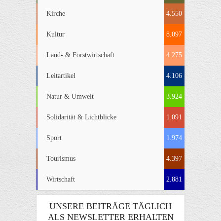
Kirche
4.550
Kultur
8.097
Land- & Forstwirtschaft
4.275
Leitartikel
4.106
Natur & Umwelt
3.924
Solidarität & Lichtblicke
1.091
Sport
1.974
Tourismus
4.397
Wirtschaft
2.881
UNSERE BEITRÄGE TÄGLICH
ALS NEWSLETTER ERHALTEN