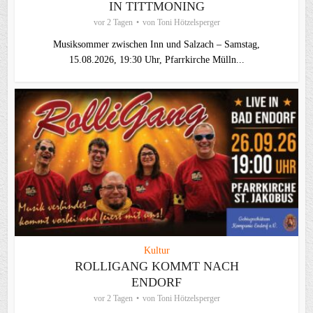
IN TITTMONING
vor 2 Tagen
von
Toni Hötzelsperger
Musiksommer zwischen Inn und Salzach – Samstag,
15.08.2026, 19:30 Uhr, Pfarrkirche Mülln...
Kultur
ROLLIGANG KOMMT NACH
ENDORF
vor 2 Tagen
von
Toni Hötzelsperger