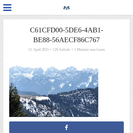
C61CFD00-5DE6-4AB1-
BE88-56AECF86C767
15. April 2025
120 Aufrufe
1 Minuten zum Lesen