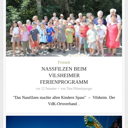
Freizeit
NASSFILZEN BEIM
VILSHEIMER
FERIENPROGRAMM
vor 12 Stunden
von
Toni Hötzelsperger
“Das Nassfilzen machte allen Kindern Spass” – Vilsheim. Der
VdK-Ortsverband...