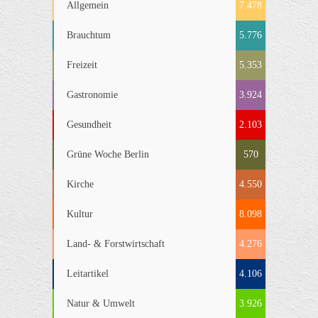
Allgemein
7.478
Brauchtum
5.776
Freizeit
5.353
Gastronomie
3.924
Gesundheit
2.103
Grüne Woche Berlin
570
Kirche
4.550
Kultur
8.098
Land- & Forstwirtschaft
4.276
Leitartikel
4.106
Natur & Umwelt
3.926