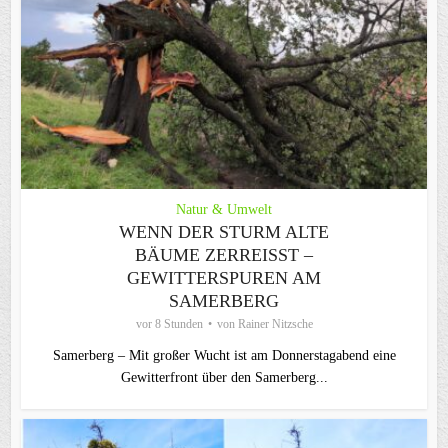
Natur & Umwelt
WENN DER STURM ALTE
BÄUME ZERREISST – G
EWITTERSPUREN AM S
AMERBERG
vor 8 Stunden
von
Rainer Nitzsche
Samerberg – Mit großer Wucht ist am Donnerstagabend eine
Gewitterfront über den Samerberg...