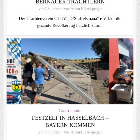
BERNAUER TRACHTLERN
vor 7 Stunden
von
Anton Hötzelsperger
Der Trachtenverein GTEV „D’Staffelstoana“ e.V. lädt die
gesamte Bevölkerung herzlich zum...
Gastronomie
FESTZELT IN HASSELBACH –
BAYERN KOMMEN
vor 6 Stunden
von
Anton Hötzelsperger