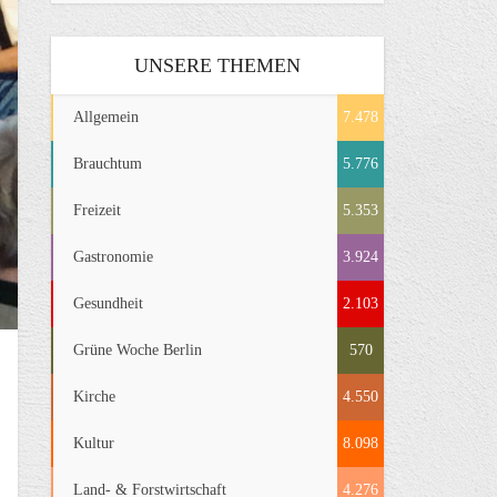
UNSERE THEMEN
Allgemein
7.478
Brauchtum
5.776
Freizeit
5.353
Gastronomie
3.924
Gesundheit
2.103
Grüne Woche Berlin
570
Kirche
4.550
Kultur
8.098
Land- & Forstwirtschaft
4.276