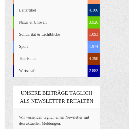
Leitartikel
4.106
Natur & Umwelt
3.926
Solidarität & Lichtblicke
1.093
Sport
1.974
Tourismus
4.398
Wirtschaft
2.882
UNSERE BEITRÄGE TÄGLICH
ALS NEWSLETTER ERHALTEN
Wir versenden täglich einen Newsletter mit
den aktuellen Meldungen.