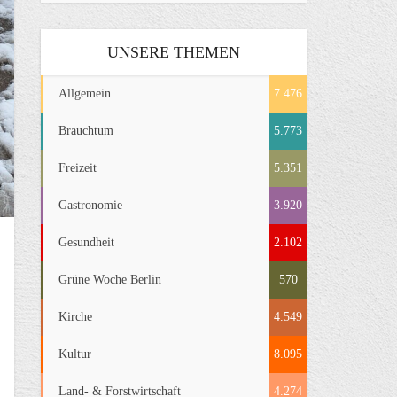
UNSERE THEMEN
Allgemein
7.476
Brauchtum
5.773
Freizeit
5.351
Gastronomie
3.920
Gesundheit
2.102
Grüne Woche Berlin
570
Kirche
4.549
Kultur
8.095
Land- & Forstwirtschaft
4.274