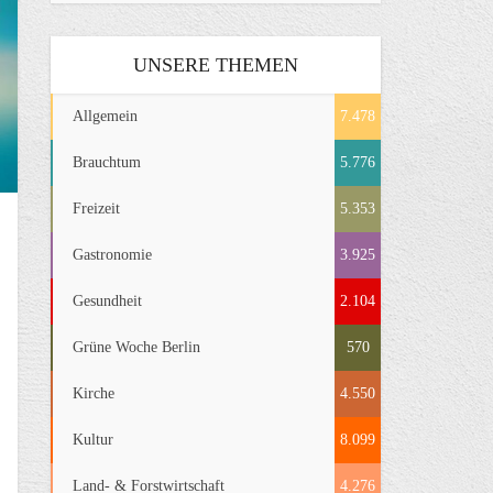
UNSERE THEMEN
Allgemein
7.478
Brauchtum
5.776
Freizeit
5.353
Gastronomie
3.925
Gesundheit
2.104
Grüne Woche Berlin
570
Kirche
4.550
Kultur
8.099
Land- & Forstwirtschaft
4.276