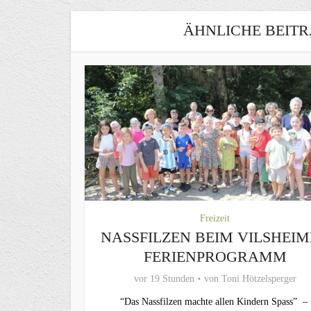
ÄHNLICHE BEITR
Freizeit
NASSFILZEN BEIM VILSHEI
FERIENPROGRAMM
vor 19 Stunden
von
Toni Hötzelsperger
“Das Nassfilzen machte allen Kindern Spass” –