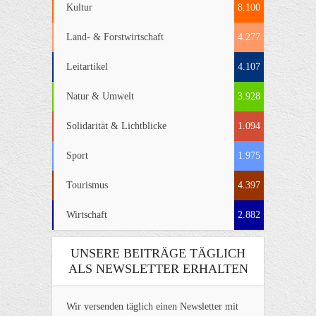
Kultur
8.100
Land- & Forstwirtschaft
4.277
Leitartikel
4.107
Natur & Umwelt
3.928
Solidarität & Lichtblicke
1.094
Sport
1.975
Tourismus
4.397
Wirtschaft
2.882
UNSERE BEITRÄGE TÄGLICH
ALS NEWSLETTER ERHALTEN
Wir versenden täglich einen Newsletter mit