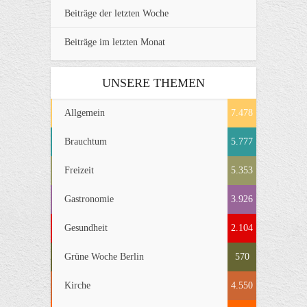
Beiträge der letzten Woche
Beiträge im letzten Monat
UNSERE THEMEN
Allgemein
7.478
Brauchtum
5.777
Freizeit
5.353
Gastronomie
3.926
Gesundheit
2.104
Grüne Woche Berlin
570
Kirche
4.550