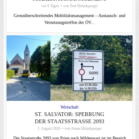
vor 6 Tagen
von
Toni Hötzelsperger
Grenzüberschreitendes Mobilitätsmanagement – Austausch- und
Vernetzungstreffen der ÖV...
Wirtschaft
ST. SALVATOR: SPERRUNG
DER STAATSSTRASSE 2093
1. August 2026
von
Anton Hötzelsperger
Die Staatsstraße 2093 von Prien nach Wildenwart ist im Bereich