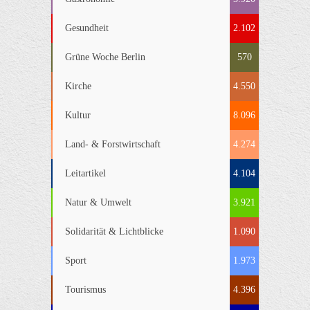
Gesundheit
2.102
Grüne Woche Berlin
570
Kirche
4.550
Kultur
8.096
Land- & Forstwirtschaft
4.274
Leitartikel
4.104
Natur & Umwelt
3.921
Solidarität & Lichtblicke
1.090
Sport
1.973
Tourismus
4.396