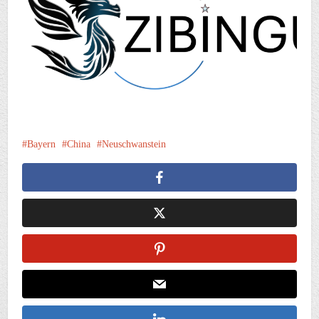
Bayern
China
Neuschwanstein