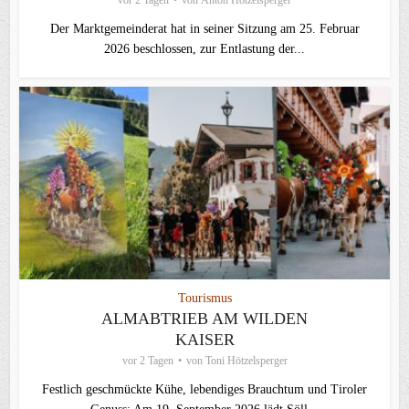
vor 2 Tagen
von
Anton Hötzelsperger
Der Marktgemeinderat hat in seiner Sitzung am 25. Februar
2026 beschlossen, zur Entlastung der...
Tourismus
ALMABTRIEB AM WILDEN
KAISER
vor 2 Tagen
von
Toni Hötzelsperger
Festlich geschmückte Kühe, lebendiges Brauchtum und Tiroler