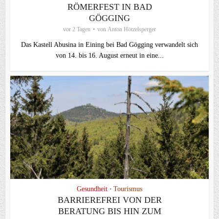
ÖMERFEST IN BAD G
ÖGGING
vor 2 Tagen
von
Anton Hötzelsperger
Das Kastell Abusina in Eining bei Bad Gögging verwandelt sich
von 14. bis 16. August erneut in eine...
Gesundheit
Tourismus
•
BARRIEREFREI VON DER
BERATUNG BIS HIN ZUM