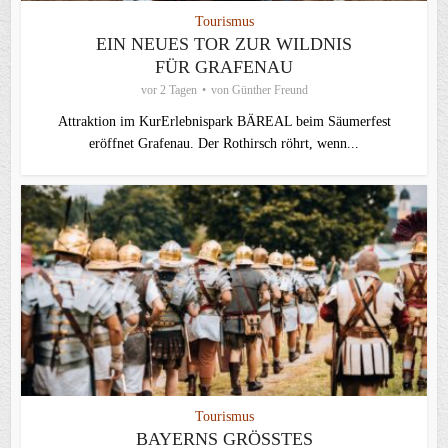
Tourismus
EIN NEUES TOR ZUR WILDNIS
FÜR GRAFENAU
vor 2 Tagen
von
Günther Freund
Attraktion im KurErlebnispark BÄREAL beim Säumerfest
eröffnet Grafenau. Der Rothirsch röhrt, wenn...
Tourismus
BAYERNS GRÖSSTES R