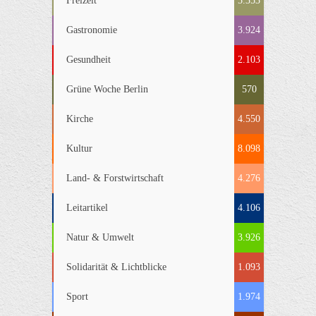
Freizeit
5.353
Gastronomie
3.924
Gesundheit
2.103
Grüne Woche Berlin
570
Kirche
4.550
Kultur
8.098
Land- & Forstwirtschaft
4.276
Leitartikel
4.106
Natur & Umwelt
3.926
Solidarität & Lichtblicke
1.093
Sport
1.974