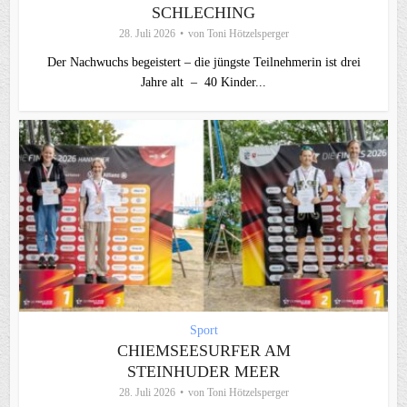
SCHLECHING
28. Juli 2026
von
Toni Hötzelsperger
Der Nachwuchs begeistert – die jüngste Teilnehmerin ist drei
Jahre alt – 40 Kinder...
Sport
CHIEMSEESURFER AM
STEINHUDER MEER
28. Juli 2026
von
Toni Hötzelsperger