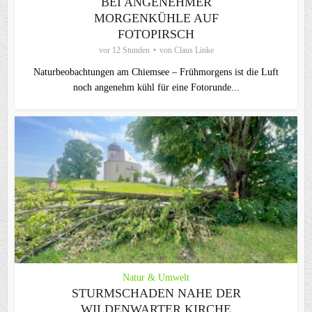
BEI ANGENEHMER
MORGENKÜHLE AUF
FOTOPIRSCH
vor 12 Stunden
von
Claus Linke
Naturbeobachtungen am Chiemsee – Frühmorgens ist die Luft
noch angenehm kühl für eine Fotorunde...
Natur & Umwelt
STURMSCHADEN NAHE DER
WILDENWARTER KIRCHE