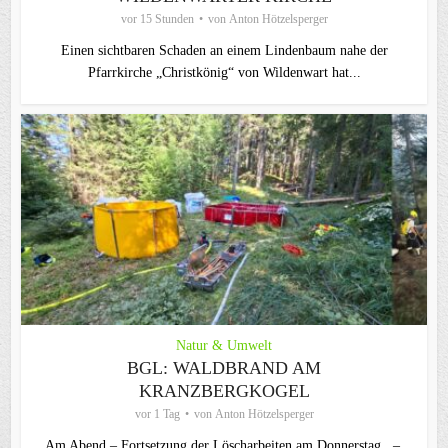
vor 15 Stunden
von
Anton Hötzelsperger
Einen sichtbaren Schaden an einem Lindenbaum nahe der
Pfarrkirche „Christkönig“ von Wildenwart hat...
Natur & Umwelt
BGL: WALDBRAND AM
KRANZBERGKOGEL
vor 1 Tag
von
Anton Hötzelsperger
Am Abend – Fortsetzung der Löscharbeiten am Donnerstag –