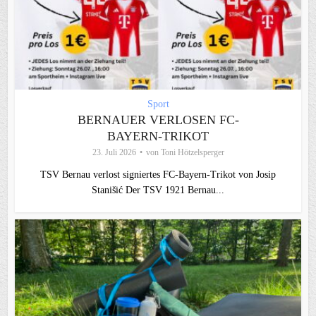
Sport
BERNAUER VERLOSEN FC-
BAYERN-TRIKOT
23. Juli 2026
von
Toni Hötzelsperger
TSV Bernau verlost signiertes FC‑Bayern‑Trikot von Josip
Stanišić Der TSV 1921 Bernau...