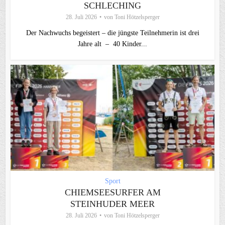
SCHLECHING
28. Juli 2026
von
Toni Hötzelsperger
Der Nachwuchs begeistert – die jüngste Teilnehmerin ist drei
Jahre alt – 40 Kinder...
Sport
CHIEMSEESURFER AM
STEINHUDER MEER
28. Juli 2026
von
Toni Hötzelsperger