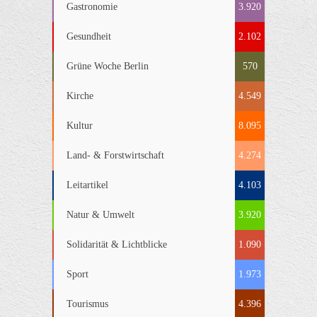
Gastronomie
3.920
Gesundheit
2.102
Grüne Woche Berlin
570
Kirche
4.549
Kultur
8.095
Land- & Forstwirtschaft
4.274
Leitartikel
4.103
Natur & Umwelt
3.920
Solidarität & Lichtblicke
1.090
Sport
1.973
Tourismus
4.396