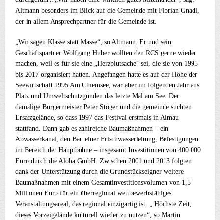
Altmann besonders im Blick auf die Gemeinde mit Florian Gnadl,
der in allem Ansprechpartner für die Gemeinde ist.
„Wir sagen Klasse statt Masse“, so Altmann. Er und sein
Geschäftspartner Wolfgang Huber wollten den RCS gerne wieder
machen, weil es für sie eine „Herzblutsache“ sei, die sie von 1995
bis 2017 organisiert hatten. Angefangen hatte es auf der Höhe der
Seewirtschaft 1995 Am Chiemsee, war aber im folgenden Jahr aus
Platz und Umweltschutzgünden das letzte Mal am See. Der
damalige Bürgermeister Peter Stöger und die gemeinde suchten
Ersatzgelände, so dass 1997 das Festival erstmals in Almau
stattfand. Dann gab es zahlreiche Baumaßnahmen – ein
Abwasserkanal, den Bau einer Frischwasserleitung, Befestigungen
im Bereich der Hauptbühne – insgesamt Investitionen von 400 000
Euro durch die Aloha GmbH. Zwischen 2001 und 2013 folgten
dank der Unterstützung durch die Grundstückseigner weitere
Baumaßnahmen mit einem Gesamtinvestitionsvolumen von 1,5
Millionen Euro für ein überregional wettbewerbsfähiges
Veranstaltungsareal, das regional einzigartig ist. „ Höchste Zeit,
dieses Vorzeigelände kulturell wieder zu nutzen“, so Martin