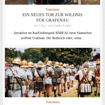
Tourismus
EIN NEUES TOR ZUR WILDNIS
FÜR GRAFENAU
vor 1 Tag
von
Günther Freund
Attraktion im KurErlebnispark BÄREAL beim Säumerfest
eröffnet Grafenau. Der Rothirsch röhrt, wenn...
Tourismus