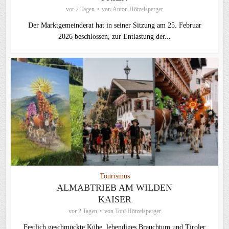
vor 2 Tagen
von
Anton Hötzelsperger
Der Marktgemeinderat hat in seiner Sitzung am 25. Februar
2026 beschlossen, zur Entlastung der...
Tourismus
ALMABTRIEB AM WILDEN
KAISER
vor 2 Tagen
von
Toni Hötzelsperger
Festlich geschmückte Kühe, lebendiges Brauchtum und Tiroler