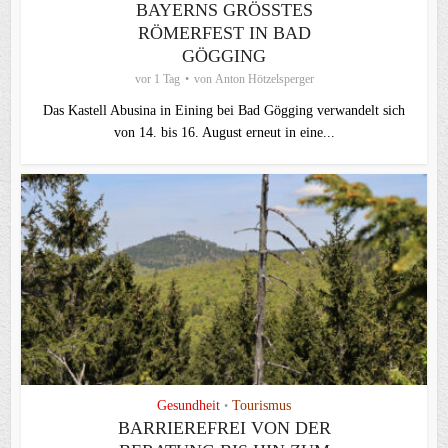
BAYERNS GRÖSSTES R
ÖMERFEST IN BAD G
ÖGGING
vor 1 Tag
von
Anton Hötzelsperger
Das Kastell Abusina in Eining bei Bad Gögging verwandelt sich
von 14. bis 16. August erneut in eine...
Gesundheit
Tourismus
•
BARRIEREFREI VON DER