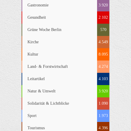
Gastronomie
3.920
Gesundheit
2.102
Grüne Woche Berlin
570
Kirche
4.549
Kultur
8.095
Land- & Forstwirtschaft
4.274
Leitartikel
4.103
Natur & Umwelt
3.920
Solidarität & Lichtblicke
1.090
Sport
1.973
Tourismus
4.396