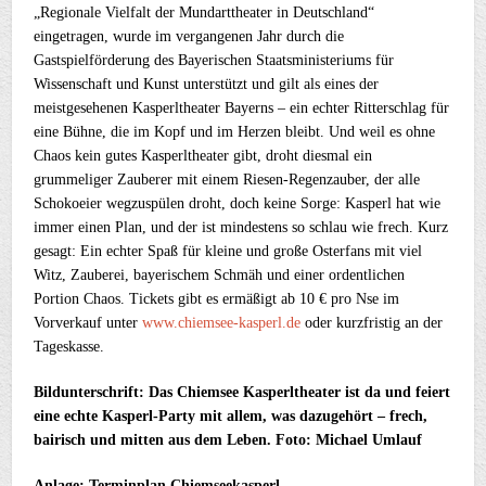
„Regionale Vielfalt der Mundarttheater in Deutschland“
eingetragen, wurde im vergangenen Jahr durch die
Gastspielförderung des Bayerischen Staatsministeriums für
Wissenschaft und Kunst unterstützt und gilt als eines der
meistgesehenen Kasperltheater Bayerns – ein echter Ritterschlag für
eine Bühne, die im Kopf und im Herzen bleibt. Und weil es ohne
Chaos kein gutes Kasperltheater gibt, droht diesmal ein
grummeliger Zauberer mit einem Riesen-Regenzauber, der alle
Schokoeier wegzuspülen droht, doch keine Sorge: Kasperl hat wie
immer einen Plan, und der ist mindestens so schlau wie frech. Kurz
gesagt: Ein echter Spaß für kleine und große Osterfans mit viel
Witz, Zauberei, bayerischem Schmäh und einer ordentlichen
Portion Chaos. Tickets gibt es ermäßigt ab 10 € pro Nse im
Vorverkauf unter
www.chiemsee-kasperl.de
oder kurzfristig an der
Tageskasse.
Bildunterschrift: Das Chiemsee Kasperltheater ist da und feiert
eine echte Kasperl-Party mit allem, was dazugehört – frech,
bairisch und mitten aus dem Leben. Foto: Michael Umlauf
Anlage: Terminplan Chiemseekasperl