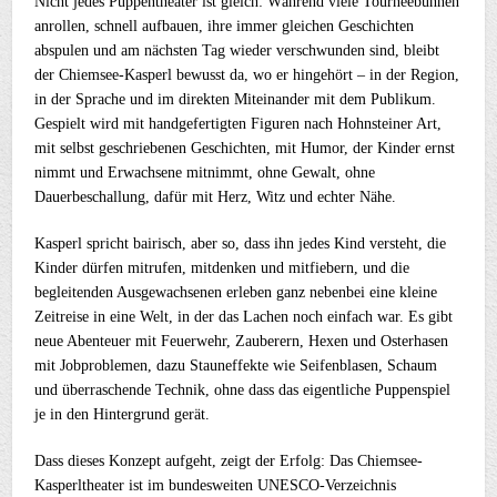
Nicht jedes Puppentheater ist gleich: Während viele Tourneebühnen
anrollen, schnell aufbauen, ihre immer gleichen Geschichten
abspulen und am nächsten Tag wieder verschwunden sind, bleibt
der Chiemsee-Kasperl bewusst da, wo er hingehört – in der Region,
in der Sprache und im direkten Miteinander mit dem Publikum.
Gespielt wird mit handgefertigten Figuren nach Hohnsteiner Art,
mit selbst geschriebenen Geschichten, mit Humor, der Kinder ernst
nimmt und Erwachsene mitnimmt, ohne Gewalt, ohne
Dauerbeschallung, dafür mit Herz, Witz und echter Nähe.
Kasperl spricht bairisch, aber so, dass ihn jedes Kind versteht, die
Kinder dürfen mitrufen, mitdenken und mitfiebern, und die
begleitenden Ausgewachsenen erleben ganz nebenbei eine kleine
Zeitreise in eine Welt, in der das Lachen noch einfach war. Es gibt
neue Abenteuer mit Feuerwehr, Zauberern, Hexen und Osterhasen
mit Jobproblemen, dazu Stauneffekte wie Seifenblasen, Schaum
und überraschende Technik, ohne dass das eigentliche Puppenspiel
je in den Hintergrund gerät.
Dass dieses Konzept aufgeht, zeigt der Erfolg: Das Chiemsee-
Kasperltheater ist im bundesweiten UNESCO-Verzeichnis