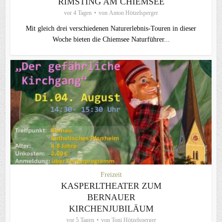
RIMSTING AM CHIEMSEE
vor 4 Tagen
von
Anton Hötzelsperger
Mit gleich drei verschiedenen Naturerlebnis-Touren in dieser
Woche bieten die Chiemsee Naturführer...
Freizeit
KASPERLTHEATER ZUM
BERNAUER
KIRCHENJUBILÄUM
vor 5 Tagen
von
Toni Hötzelsperger