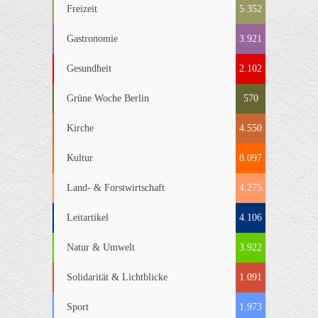
Freizeit
5.352
Gastronomie
3.921
Gesundheit
2.102
Grüne Woche Berlin
570
Kirche
4.550
Kultur
8.097
Land- & Forstwirtschaft
4.275
Leitartikel
4.106
Natur & Umwelt
3.922
Solidarität & Lichtblicke
1.091
Sport
1.973