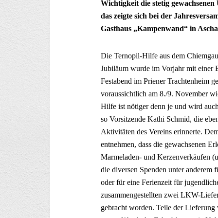
Wichtigkeit die stetig gewachsene
das zeigte sich bei der Jahresversa
Gasthaus „Kampenwand“ in Aschau
Die Ternopil-Hilfe aus dem Chiemgau g
Jubiläum wurde im Vorjahr mit einer B
Festabend im Priener Trachtenheim ge
voraussichtlich am 8./9. November wi
Hilfe ist nötiger denn je und wird a
so Vorsitzende Kathi Schmid, die ebe
Aktivitäten des Vereins erinnerte. D
entnehmen, dass die gewachsenen Erlö
Marmeladen- und Kerzenverkäufen (un
die diversen Spenden unter anderem f
oder für eine Ferienzeit für jugendlic
zusammengestellten zwei LKW-Lieferu
gebracht worden. Teile der Lieferung