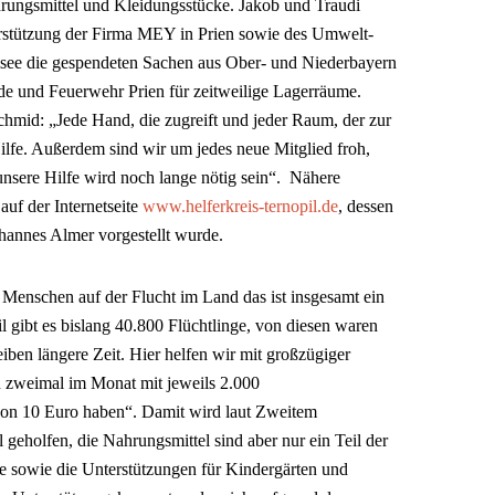
rungsmittel und Kleidungsstücke. Jakob und Traudi
terstützung der Firma MEY in Prien sowie des Umwelt-
e die gespendeten Sachen aus Ober- und Niederbayern
 und Feuerwehr Prien für zeitweilige Lagerräume.
chmid: „Jede Hand, die zugreift und jeder Raum, der zur
Hilfe. Außerdem sind wir um jedes neue Mitglied froh,
unsere Hilfe wird noch lange nötig sein“. Nähere
auf der Internetseite
www.helferkreis-ternopil.de
, dessen
hannes Almer vorgestellt wurde.
 Menschen auf der Flucht im Land das ist insgesamt ein
il gibt es bislang 40.800 Flüchtlinge, von diesen waren
iben längere Zeit. Hier helfen wir mit großzügiger
 zweimal im Monat mit jeweils 2.000
von 10 Euro haben“. Damit wird laut Zweitem
 geholfen, die Nahrungsmittel sind aber nur ein Teil der
fe sowie die Unterstützungen für Kindergärten und