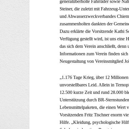
generalüberholte Fahrräder sowie Nah
Steiner, die zuletzt mit Fahrzeug-Un
und Abwasserzweckverbandes Chiemse
zusammenholten dankten der Gemeinde
Dazu erklärte die Vorsitzende Kathi S
Verfügung gestellt wird, ist uns eine 
das sich dem Verein anschließt, denn 
Informationen zum Verein finden sich 
Neugestaltung von Vereinsmitglied Jo
„1.176 Tage Krieg, über 12 Millionen
unvorstellbares Leid. Allein in Ternop
12.500 kurze Zeit und rund 28.000 ble
Unterstützung durch BR-Sternstunden
Lebensmittelpaketen, die einen Wert 
Vorsitzenden Fritz Tischner enorm viel
Hilfe. „Kleidung, psychologische Hil