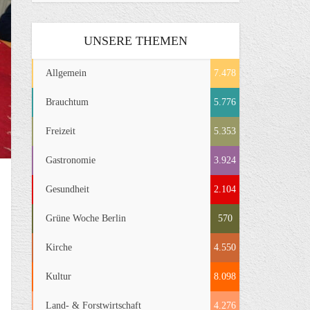
UNSERE THEMEN
Allgemein
7.478
Brauchtum
5.776
Freizeit
5.353
Gastronomie
3.924
Gesundheit
2.104
Grüne Woche Berlin
570
Kirche
4.550
Kultur
8.098
Land- & Forstwirtschaft
4.276