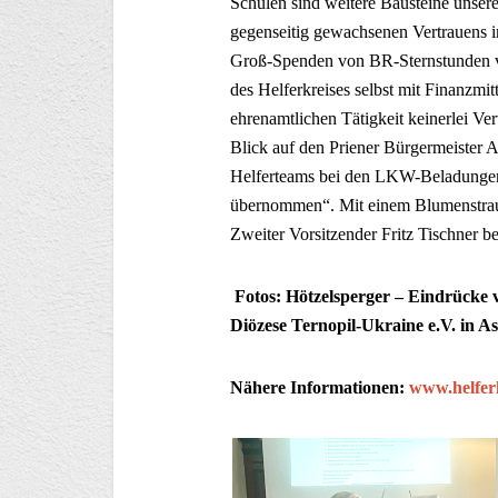
Schulen sind weitere Bausteine unser
gegenseitig gewachsenen Vertrauens im
Groß-Spenden von BR-Sternstunden vo
des Helferkreises selbst mit Finanzmit
ehrenamtlichen Tätigkeit keinerlei V
Blick auf den Priener Bürgermeister A
Helferteams bei den LKW-Beladungen f
übernommen“. Mit einem Blumenstrauß
Zweiter Vorsitzender Fritz Tischner b
Fotos: Hötzelsperger – Eindrücke 
Diözese Ternopil-Ukraine e.V. in A
Nähere Informationen:
www.helferk