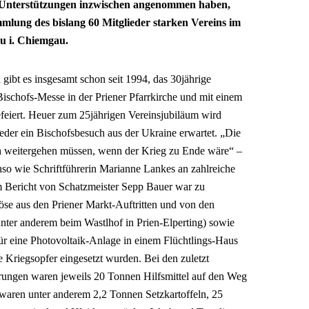
n Unterstützungen inzwischen angenommen haben,
mmlung des bislang 60 Mitglieder starken Vereins im
 i. Chiemgau.
ibt es insgesamt schon seit 1994, das 30jährige
ischofs-Messe in der Priener Pfarrkirche und mit einem
feiert. Heuer zum 25jährigen Vereinsjubiläum wird
eder ein Bischofsbesuch aus der Ukraine erwartet. „Die
uch weitergehen müssen, wenn der Krieg zu Ende wäre“ –
nso wie Schriftführerin Marianne Lankes an zahlreiche
em Bericht von Schatzmeister Sepp Bauer war zu
se aus den Priener Markt-Auftritten und von den
ter anderem beim Wastlhof in Prien-Elperting) sowie
ür eine Photovoltaik-Anlage in einem Flüchtlings-Haus
he Kriegsopfer eingesetzt wurden. Bei den zuletzt
ngen waren jeweils 20 Tonnen Hilfsmittel auf den Weg
 waren unter anderem 2,2 Tonnen Setzkartoffeln, 25