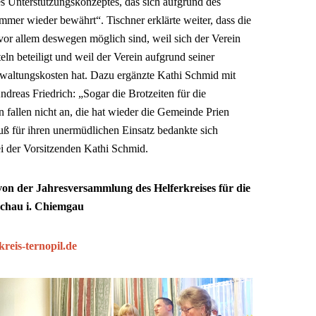
es Unterstützungskonzeptes, das sich aufgrund des
mer wieder bewährt“. Tischner erklärte weiter, dass die
r allem deswegen möglich sind, weil sich der Verein
teln beteiligt und weil der Verein aufgrund seiner
erwaltungskosten hat. Dazu ergänzte Kathi Schmid mit
ndreas Friedrich: „Sogar die Brotzeiten für die
allen nicht an, die hat wieder die Gemeinde Prien
 für ihren unermüdlichen Einsatz bedankte sich
ei der Vorsitzenden Kathi Schmid.
von der Jahresversammlung des Helferkreises für die
schau i. Chiemgau
reis-ternopil.de