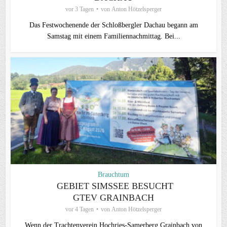
vor 3 Tagen
von
Anton Hötzelsperger
Das Festwochenende der Schloßbergler Dachau begann am
Samstag mit einem Familiennachmittag. Bei...
Brauchtum
GEBIET SIMSSEE BESUCHT
GTEV GRAINBACH
vor 4 Tagen
von
Anton Hötzelsperger
Wenn der Trachtenverein Hochries-Samerberg Grainbach von