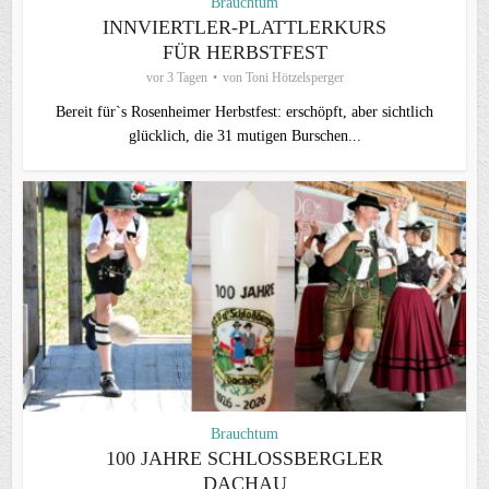
Brauchtum
INNVIERTLER-PLATTLERKURS
FÜR HERBSTFEST
vor 3 Tagen
von
Toni Hötzelsperger
Bereit für`s Rosenheimer Herbstfest: erschöpft, aber sichtlich
glücklich, die 31 mutigen Burschen...
Brauchtum
100 JAHRE SCHLOSSBERGLER D
ACHAU