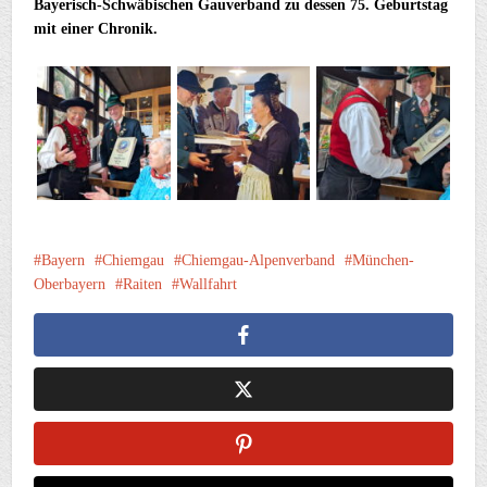
Bayerisch-Schwäbischen Gauverband zu dessen 75. Geburtstag
mit einer Chronik.
Bayern
Chiemgau
Chiemgau-Alpenverband
München-
Oberbayern
Raiten
Wallfahrt