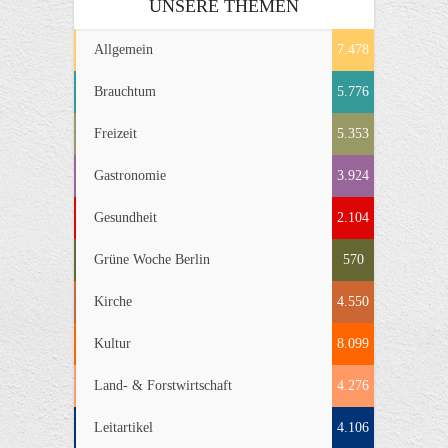
UNSERE THEMEN
Allgemein
7.478
Brauchtum
5.776
Freizeit
5.353
Gastronomie
3.924
Gesundheit
2.104
Grüne Woche Berlin
570
Kirche
4.550
Kultur
8.099
Land- & Forstwirtschaft
4.276
Leitartikel
4.106