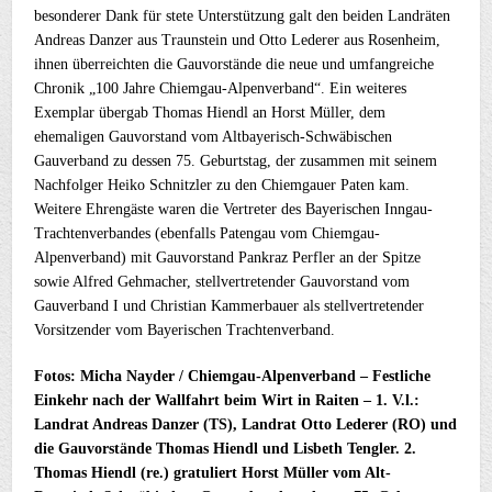
besonderer Dank für stete Unterstützung galt den beiden Landräten
Andreas Danzer aus Traunstein und Otto Lederer aus Rosenheim,
ihnen überreichten die Gauvorstände die neue und umfangreiche
Chronik „100 Jahre Chiemgau-Alpenverband“. Ein weiteres
Exemplar übergab Thomas Hiendl an Horst Müller, dem
ehemaligen Gauvorstand vom Altbayerisch-Schwäbischen
Gauverband zu dessen 75. Geburtstag, der zusammen mit seinem
Nachfolger Heiko Schnitzler zu den Chiemgauer Paten kam.
Weitere Ehrengäste waren die Vertreter des Bayerischen Inngau-
Trachtenverbandes (ebenfalls Patengau vom Chiemgau-
Alpenverband) mit Gauvorstand Pankraz Perfler an der Spitze
sowie Alfred Gehmacher, stellvertretender Gauvorstand vom
Gauverband I und Christian Kammerbauer als stellvertretender
Vorsitzender vom Bayerischen Trachtenverband.
Fotos: Micha Nayder / Chiemgau-Alpenverband – Festliche
Einkehr nach der Wallfahrt beim Wirt in Raiten – 1. V.l.:
Landrat Andreas Danzer (TS), Landrat Otto Lederer (RO) und
die Gauvorstände Thomas Hiendl und Lisbeth Tengler. 2.
Thomas Hiendl (re.) gratuliert Horst Müller vom Alt-