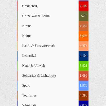
Gesundheit
2.102
Grüne Woche Berlin
570
Kirche
4.550
Kultur
8.096
Land- & Forstwirtschaft
4.274
Leitartikel
4.104
Natur & Umwelt
3.921
Solidarität & Lichtblicke
1.090
Sport
1.973
Tourismus
4.396
Wirtschaft
2.879