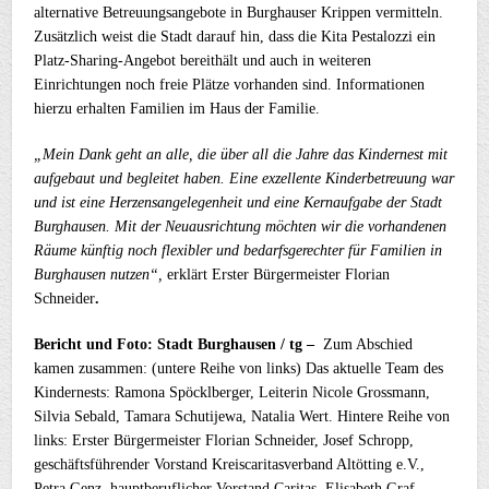
alternative Betreuungsangebote in Burghauser Krippen vermitteln.
Zusätzlich weist die Stadt darauf hin, dass die Kita Pestalozzi ein
Platz-Sharing-Angebot bereithält und auch in weiteren
Einrichtungen noch freie Plätze vorhanden sind. Informationen
hierzu erhalten Familien im Haus der Familie.
„Mein Dank geht an alle, die über all die Jahre das Kindernest mit
aufgebaut und begleitet haben. Eine exzellente Kinderbetreuung war
und ist eine Herzensangelegenheit und eine Kernaufgabe der Stadt
Burghausen. Mit der Neuausrichtung möchten wir die vorhandenen
Räume künftig noch flexibler und bedarfsgerechter für Familien in
Burghausen nutzen“,
erklärt Erster Bürgermeister Florian
Schneider
.
Bericht und Foto: Stadt Burghausen / tg –
Zum Abschied
kamen zusammen: (untere Reihe von links) Das aktuelle Team des
Kindernests: Ramona Spöcklberger, Leiterin Nicole Grossmann,
Silvia Sebald, Tamara Schutijewa, Natalia Wert. Hintere Reihe von
links: Erster Bürgermeister Florian Schneider, Josef Schropp,
geschäftsführender Vorstand Kreiscaritasverband Altötting e.V.,
Petra Genz, hauptberuflicher Vorstand Caritas, Elisabeth Graf