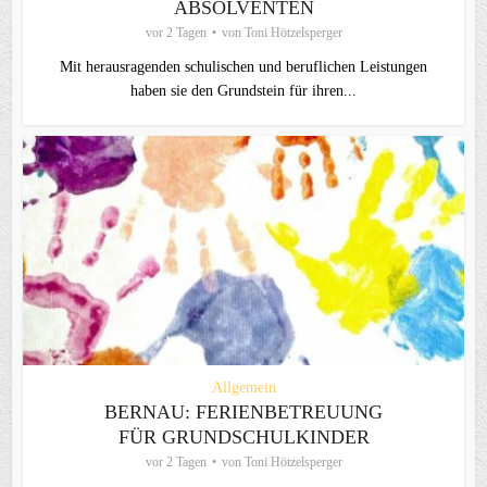
ABSOLVENTEN
vor 2 Tagen
von
Toni Hötzelsperger
Mit herausragenden schulischen und beruflichen Leistungen
haben sie den Grundstein für ihren...
Allgemein
BERNAU: FERIENBETREUUNG
FÜR GRUNDSCHULKINDER
vor 2 Tagen
von
Toni Hötzelsperger