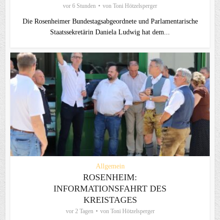
vor 6 Stunden
von
Toni Hötzelsperger
Die Rosenheimer Bundestagsabgeordnete und Parlamentarische
Staatssekretärin Daniela Ludwig hat dem...
Allgemein
ROSENHEIM:
INFORMATIONSFAHRT DES
KREISTAGES
vor 2 Tagen
von
Toni Hötzelsperger