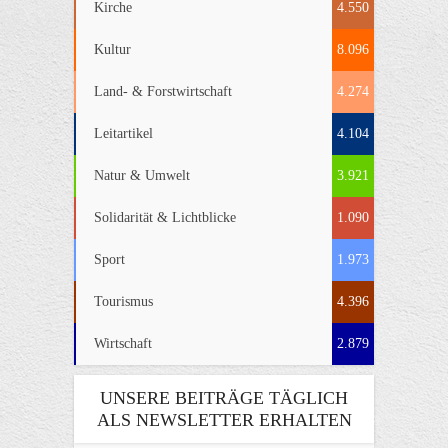
Kirche
4.550
Kultur
8.096
Land- & Forstwirtschaft
4.274
Leitartikel
4.104
Natur & Umwelt
3.921
Solidarität & Lichtblicke
1.090
Sport
1.973
Tourismus
4.396
Wirtschaft
2.879
UNSERE BEITRÄGE TÄGLICH
ALS NEWSLETTER ERHALTEN