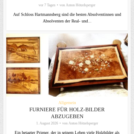
vor 7 Tagen
von
Anton Hötzelsperger
Auf Schloss Hartmannsberg sind die besten Absolventinnen und
Absolventen der Real- und...
Allgemein
FURNIERE FÜR HOLZ-BILDER
ABZUGEBEN
1. August 2026
von
Anton Hötzelsperger
Ein betagter Priener, der in seinem Leben viele Holzbilder als