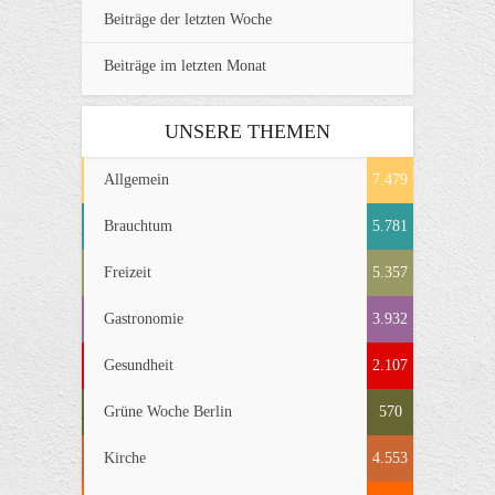
Beiträge der letzten Woche
Beiträge im letzten Monat
UNSERE THEMEN
Allgemein
7.479
Brauchtum
5.781
Freizeit
5.357
Gastronomie
3.932
Gesundheit
2.107
Grüne Woche Berlin
570
Kirche
4.553