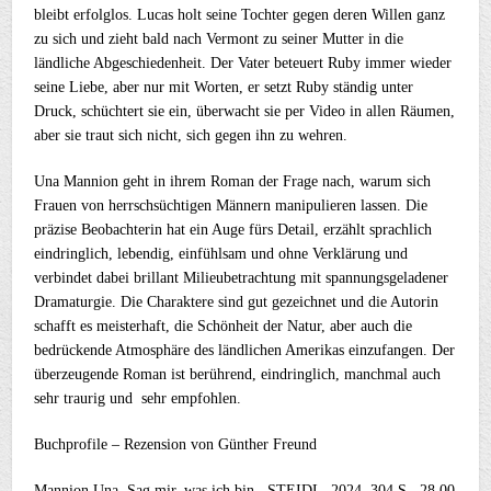
bleibt erfolglos. Lucas holt seine Tochter gegen deren Willen ganz
zu sich und zieht bald nach Vermont zu seiner Mutter in die
ländliche Abgeschiedenheit. Der Vater beteuert Ruby immer wieder
seine Liebe, aber nur mit Worten, er setzt Ruby ständig unter
Druck, schüchtert sie ein, überwacht sie per Video in allen Räumen,
aber sie traut sich nicht, sich gegen ihn zu wehren.
Una Mannion geht in ihrem Roman der Frage nach, warum sich
Frauen von herrschsüchtigen Männern manipulieren lassen. Die
präzise Beobachterin hat ein Auge fürs Detail, erzählt sprachlich
eindringlich, lebendig, einfühlsam und ohne Verklärung und
verbindet dabei brillant Milieubetrachtung mit spannungsgeladener
Dramaturgie. Die Charaktere sind gut gezeichnet und die Autorin
schafft es meisterhaft, die Schönheit der Natur, aber auch die
bedrückende Atmosphäre des ländlichen Amerikas einzufangen. Der
überzeugende Roman ist berührend, eindringlich, manchmal auch
sehr traurig und sehr empfohlen.
Buchprofile – Rezension von Günther Freund
Mannion Una, Sag mir, was ich bin , STEIDL, 2024, 304 S., 28,00