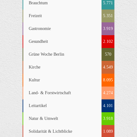
Brauchtum
5.771
Freizeit
5.351
Gastronomie
3.919
Gesundheit
2.102
Grüne Woche Berlin
570
Kirche
4.549
Kultur
8.095
Land- & Forstwirtschaft
4.274
Leitartikel
4.101
Natur & Umwelt
3.918
Solidarität & Lichtblicke
1.089