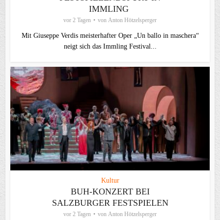
IMMLING
vor 2 Tagen
von
Anton Hötzelsperger
Mit Giuseppe Verdis meisterhafter Oper „Un ballo in maschera“
neigt sich das Immling Festival...
Kultur
BUH-KONZERT BEI
SALZBURGER FESTSPIELEN
vor 2 Tagen
von
Anton Hötzelsperger