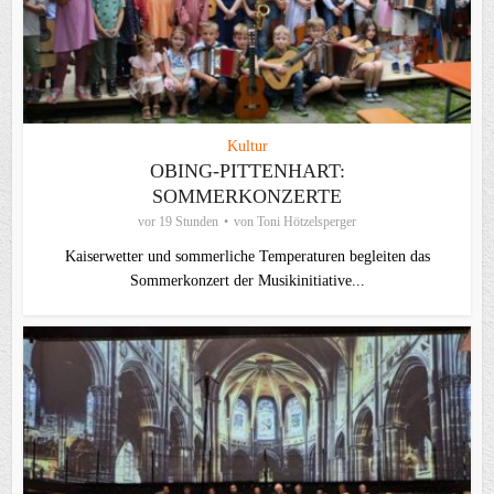
Kultur
OBING-PITTENHART:
SOMMERKONZERTE
vor 19 Stunden
von
Toni Hötzelsperger
Kaiserwetter und sommerliche Temperaturen begleiten das
Sommerkonzert der Musikinitiative...