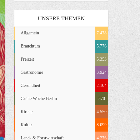
UNSERE THEMEN
Allgemein
7.478
Brauchtum
5.776
Freizeit
5.353
Gastronomie
3.924
Gesundheit
2.104
Grüne Woche Berlin
570
Kirche
4.550
Kultur
8.099
Land- & Forstwirtschaft
4.276