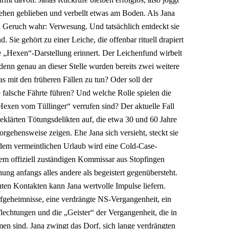
stehen geblieben und verbellt etwas am Boden. Als Jana
en Geruch wahr: Verwesung. Und tatsächlich entdeckt sie
Sie gehört zu einer Leiche, die offenbar rituell drapiert
e „Hexen“-Darstellung erinnert. Der Leichenfund wirbelt
 denn genau an dieser Stelle wurden bereits zwei weitere
s mit den früheren Fällen zu tun? Oder soll der
e falsche Fährte führen? Und welche Rolle spielen die
Hexen vom Tüllinger“ verrufen sind? Der aktuelle Fall
geklärten Tötungsdelikten auf, die etwa 30 und 60 Jahre
orgehensweise zeigen. Ehe Jana sich versieht, steckt sie
dem vermeintlichen Urlaub wird eine Cold-Case-
t dem offiziell zuständigen Kommissar aus Stopfingen
ung anfangs alles andere als begeistert gegenübersteht.
ten Kontakten kann Jana wertvolle Impulse liefern.
rfgeheimnisse, eine verdrängte NS-Vergangenheit, ein
flechtungen und die „Geister“ der Vergangenheit, die in
n sind. Jana zwingt das Dorf, sich lange verdrängten