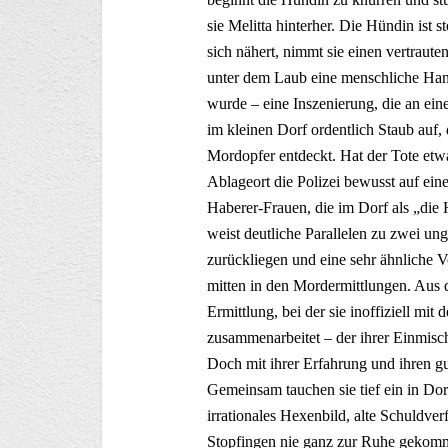
sie Melitta hinterher. Die Hündin ist 
sich nähert, nimmt sie einen vertraut
unter dem Laub eine menschliche Hand. 
wurde – eine Inszenierung, die an ein
im kleinen Dorf ordentlich Staub auf,
Mordopfer entdeckt. Hat der Tote etwa
Ablageort die Polizei bewusst auf ein
Haberer-Frauen, die im Dorf als „die 
weist deutliche Parallelen zu zwei un
zurückliegen und eine sehr ähnliche V
mitten in den Mordermittlungen. Aus 
Ermittlung, bei der sie inoffiziell mi
zusammenarbeitet – der ihrer Einmisch
Doch mit ihrer Erfahrung und ihren gu
Gemeinsam tauchen sie tief ein in Do
irrationales Hexenbild, alte Schuldver
Stopfingen nie ganz zur Ruhe gekomme