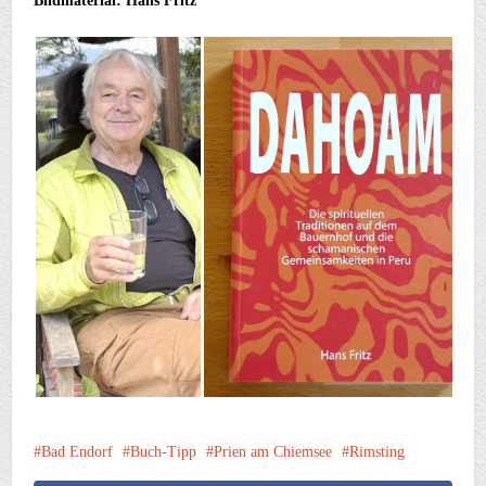
Bildmaterial: Hans Fritz
Bad Endorf
Buch-Tipp
Prien am Chiemsee
Rimsting