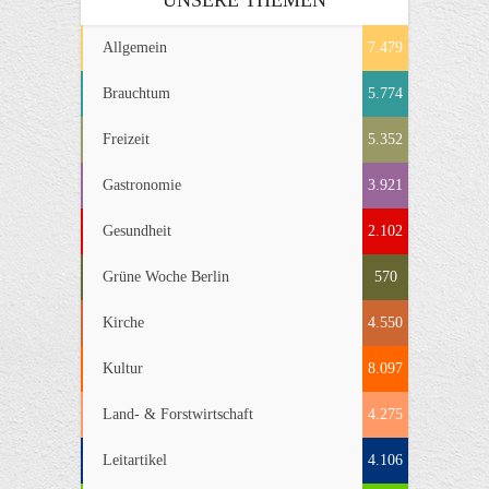
UNSERE THEMEN
Allgemein
7.479
Brauchtum
5.774
Freizeit
5.352
Gastronomie
3.921
Gesundheit
2.102
Grüne Woche Berlin
570
Kirche
4.550
Kultur
8.097
Land- & Forstwirtschaft
4.275
Leitartikel
4.106