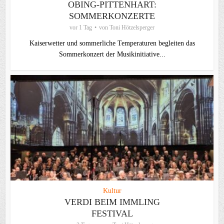
OBING-PITTENHART:
SOMMERKONZERTE
vor 1 Tag
von
Toni Hötzelsperger
Kaiserwetter und sommerliche Temperaturen begleiten das
Sommerkonzert der Musikinitiative...
Kultur
VERDI BEIM IMMLING
FESTIVAL