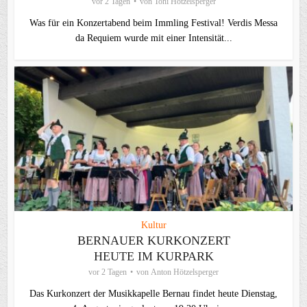
vor 2 Tagen
von
Toni Hötzelsperger
Was für ein Konzertabend beim Immling Festival! Verdis Messa
da Requiem wurde mit einer Intensität...
Kultur
BERNAUER KURKONZERT
HEUTE IM KURPARK
vor 2 Tagen
von
Anton Hötzelsperger
Das Kurkonzert der Musikkapelle Bernau findet heute Dienstag,