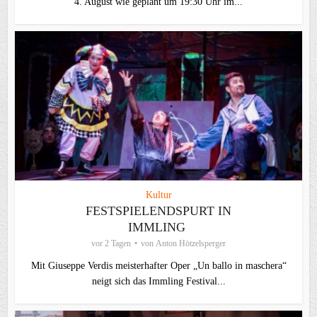
4. August wie geplant um 19:30 Uhr im...
Kultur
FESTSPIELENDSPURT IN
IMMLING
vor 2 Tagen
von
Anton Hötzelsperger
Mit Giuseppe Verdis meisterhafter Oper „Un ballo in maschera“
neigt sich das Immling Festival...