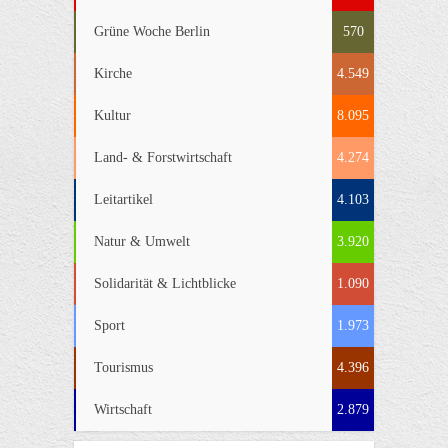
Grüne Woche Berlin
570
Kirche
4.549
Kultur
8.095
Land- & Forstwirtschaft
4.274
Leitartikel
4.103
Natur & Umwelt
3.920
Solidarität & Lichtblicke
1.090
Sport
1.973
Tourismus
4.396
Wirtschaft
2.879