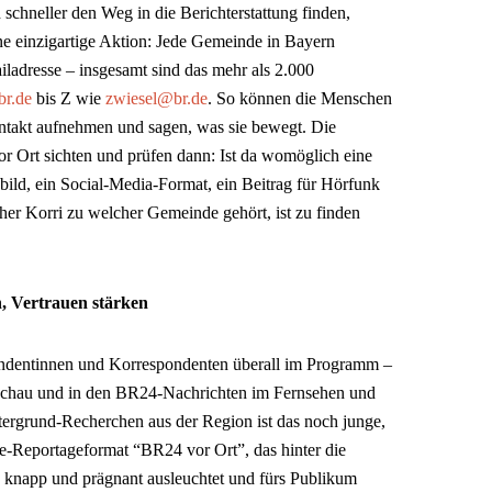
chneller den Weg in die Berichterstattung finden,
e einzigartige Aktion: Jede Gemeinde in Bayern
ladresse – insgesamt sind das mehr als 2.000
r.de
bis Z wie
zwiesel@br.de
. So können die Menschen
ntakt aufnehmen und sagen, was sie bewegt. Die
 Ort sichten und prüfen dann: Ist da womöglich eine
bild, ein Social-Media-Format, ein Beitrag für Hörfunk
her Korri zu welcher Gemeinde gehört, ist zu finden
, Vertrauen stärken
pondentinnen und Korrespondenten überall im Programm –
schau und in den BR24-Nachrichten im Fernsehen und
tergrund-Recherchen aus der Region ist das noch junge,
e-Reportageformat “BR24 vor Ort”, das hinter die
n knapp und prägnant ausleuchtet und fürs Publikum