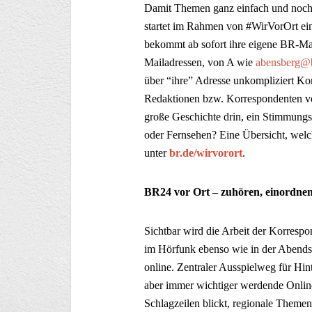
Damit Themen ganz einfach und noch s
startet im Rahmen von #WirVorOrt ein
bekommt ab sofort ihre eigene BR-Mai
Mailadressen, von A wie
abensberg@b
über “ihre” Adresse unkompliziert Ko
Redaktionen bzw. Korrespondenten vor
große Geschichte drin, ein Stimmungs
oder Fernsehen? Eine Übersicht, welc
unter
br.de/wirvorort
.
BR24 vor Ort – zuhören, einordnen
Sichtbar wird die Arbeit der Korres
im Hörfunk ebenso wie in der Abend
online. Zentraler Ausspielweg für Hin
aber immer wichtiger werdende Onlin
Schlagzeilen blickt, regionale Theme