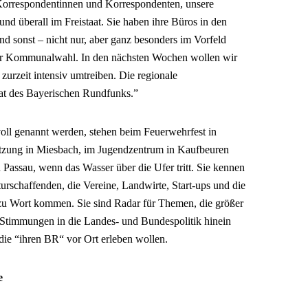
Korrespondentinnen und Korrespondenten, unsere
nd überall im Freistaat. Sie haben ihre Büros in den
d sonst – nicht nur, aber ganz besonders im Vorfeld
der Kommunalwahl. In den nächsten Wochen wollen wir
urzeit intensiv umtreiben. Die regionale
rat des Bayerischen Rundfunks.”
voll genannt werden, stehen beim Feuerwehrfest in
itzung in Miesbach, im Jugendzentrum in Kaufbeuren
 Passau, wenn das Wasser über die Ufer tritt. Sie kennen
turschaffenden, die Vereine, Landwirte, Start-ups und die
h zu Wort kommen. Sie sind Radar für Themen, die größer
 Stimmungen in die Landes- und Bundespolitik hinein
 die “ihren BR“ vor Ort erleben wollen.
e