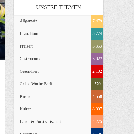
UNSERE THEMEN
Allgemein
7.479
Brauchtum
5.774
Freizeit
5.353
Gastronomie
3.922
Gesundheit
2.102
Grüne Woche Berlin
570
Kirche
4.550
Kultur
8.097
Land- & Forstwirtschaft
4.275