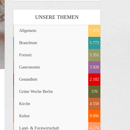
UNSERE THEMEN
Allgemein
7.476
Brauchtum
5.773
Freizeit
5.351
Gastronomie
3.920
Gesundheit
2.102
Grüne Woche Berlin
570
Kirche
4.550
Kultur
8.096
Land- & Forstwirtschaft
4.274