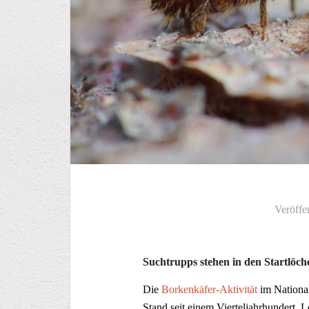
Veröffe
Suchtrupps stehen in den Startlöc
Die
Borkenkäfer-Aktivität
im National
Stand seit einem Vierteljahrhundert. 