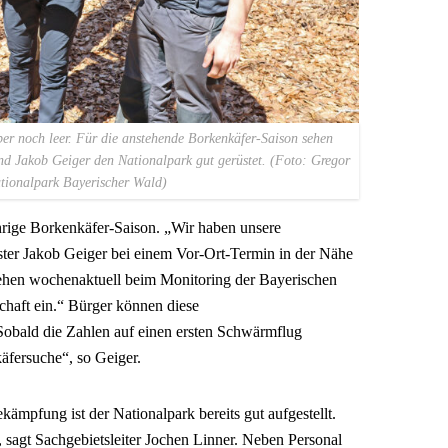
ber noch leer. Für die anstehende Borkenkäfer-Saison sehen
und Jakob Geiger den Nationalpark gut gerüstet. (Foto: Gregor
tionalpark Bayerischer Wald)
jährige Borkenkäfer-Saison. „Wir haben unsere
rster Jakob Geiger bei einem Vor-Ort-Termin in der Nähe
ehen wochenaktuell beim Monitoring der Bayerischen
chaft ein.“ Bürger können diese
Sobald die Zahlen auf einen ersten Schwärmflug
käfersuche“, so Geiger.
ämpfung ist der Nationalpark bereits gut aufgestellt.
 sagt Sachgebietsleiter Jochen Linner. Neben Personal