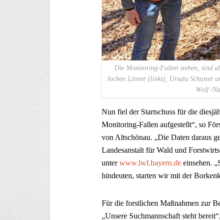
Die Monitoring-Fallen stehen, sind a
Jochen Linner (links), Ursula Schuster 
Wolf /Na
Nun fiel der Startschuss für die dies
Monitoring-Fallen aufgestellt“, so Fö
von Altschönau. „Die Daten daraus g
Landesanstalt für Wald und Forstwirts
unter
www.lwf.bayern.de
einsehen. „
hindeuten, starten wir mit der Borken
Für die forstlichen Maßnahmen zur Bek
„Unsere Suchmannschaft steht bereit“,