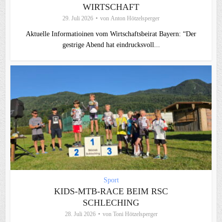
WIRTSCHAFT
29. Juli 2026
von
Anton Hötzelsperger
Aktuelle Informatioinen vom Wirtschaftsbeirat Bayern: “Der
gestrige Abend hat eindrucksvoll...
Sport
KIDS-MTB-RACE BEIM RSC
SCHLECHING
28. Juli 2026
von
Toni Hötzelsperger