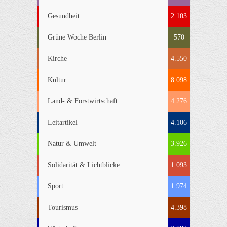
Gesundheit
2.103
Grüne Woche Berlin
570
Kirche
4.550
Kultur
8.098
Land- & Forstwirtschaft
4.276
Leitartikel
4.106
Natur & Umwelt
3.926
Solidarität & Lichtblicke
1.093
Sport
1.974
Tourismus
4.398