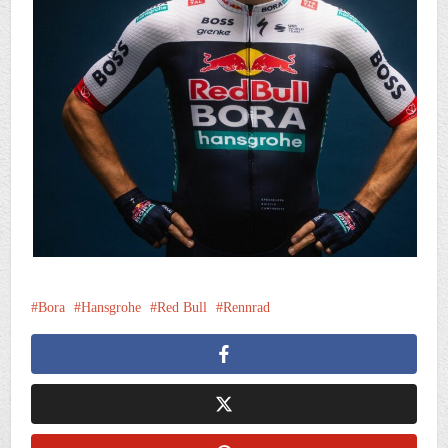
Bora
Hansgrohe
Red Bull
Rennrad