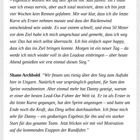
– eigentlich wollten wir auf den Sprint mit Sam fahren. Im Finale
war ich etwas nervös, aber auch total motiviert, denn ich bin jetzt
vier Wochen kein Rennen gefahren. Mir war klar, dass ich die letzte
Kurve als Erster nehmen musste und dass der Rückenwind
entscheidend sein würde. Es war extrem schnell, und etwa 50 Meter
vor dem Ziel habe ich mich umgeschaut und gemerkt, dass ich weg
war. Das hat mich selbst überrascht. Ich bin einfach super happy,
dass ich das ins Ziel bringen konnte. Morgen ist ein neuer Tag – da
werde ich mich wieder voll in den Leadout einbringen – aber heute
Abend genießen wir erst einmal diesen Sieg.
”
Shane Archbold
: “
Wir freuen uns riesig über den Sieg zum Auftakt
hier in Ungarn. Natürlich war ursprünglich geplant, für Sam den
Sprint vorzubereiten. Aber einmal mehr hat Danny gezeigt, warum
er einer der besten Lead-Out-Fahrer der Welt ist. Er ist als Erster in
die letzte Kurve gegangen, hat den Sprint angezogen – und hatte am
Ende noch die Kraft, das Ding selbst durchzuziehen. Ich freue mich
sehr für Danny – ein großartiges Ergebnis für ihn und ein starker
Start für das gesamte Team. Jetzt blicken wir mit viel Motivation
auf die kommenden Etappen der Rundfahrt.
”