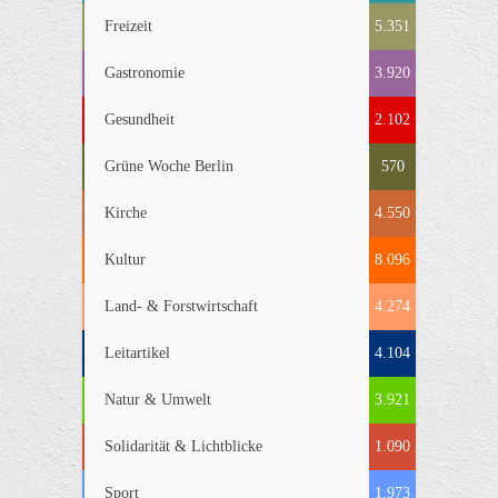
Freizeit
5.351
Gastronomie
3.920
Gesundheit
2.102
Grüne Woche Berlin
570
Kirche
4.550
Kultur
8.096
Land- & Forstwirtschaft
4.274
Leitartikel
4.104
Natur & Umwelt
3.921
Solidarität & Lichtblicke
1.090
Sport
1.973