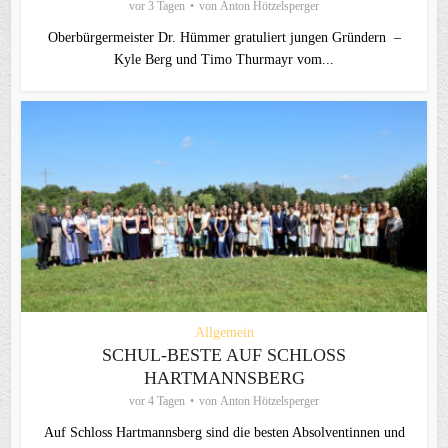
vor 3 Tagen
von
Anton Hötzelsperger
Oberbürgermeister Dr. Hümmer gratuliert jungen Gründern –
Kyle Berg und Timo Thurmayr vom...
Allgemein
SCHUL-BESTE AUF SCHLOSS
HARTMANNSBERG
vor 4 Tagen
von
Anton Hötzelsperger
Auf Schloss Hartmannsberg sind die besten Absolventinnen und