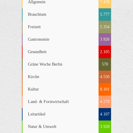
Allgemein
7.478
Brauchtum
5.777
Freizeit
5.354
Gastronomie
3.926
Gesundheit
2.105
Grüne Woche Berlin
570
Kirche
4.550
Kultur
8.101
Land- & Forstwirtschaft
4.278
Leitartikel
4.107
Natur & Umwelt
3.928