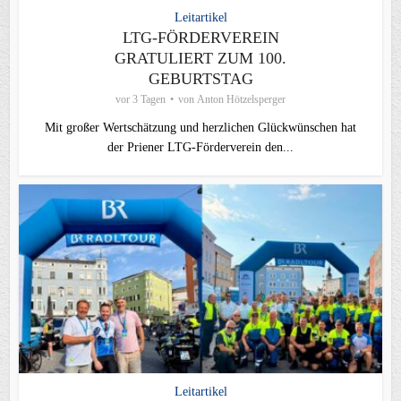
Leitartikel
LTG-FÖRDERVEREIN
GRATULIERT ZUM 100.
GEBURTSTAG
vor 3 Tagen
von
Anton Hötzelsperger
Mit großer Wertschätzung und herzlichen Glückwünschen hat
der Priener LTG‑Förderverein den...
Leitartikel