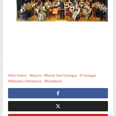
Bad Endorf
Bayern
Bezirk Inn-Chiemgau
Chiemgau
München-Oberbayern
Rosenheim