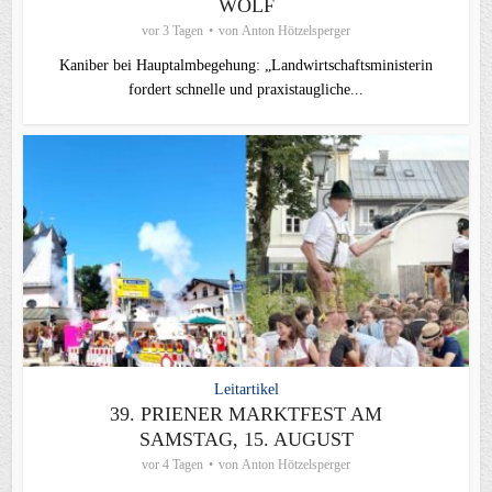
WOLF
vor 3 Tagen
von
Anton Hötzelsperger
Kaniber bei Hauptalmbegehung: „Landwirtschaftsministerin
fordert schnelle und praxistaugliche...
Leitartikel
39. PRIENER MARKTFEST AM
SAMSTAG, 15. AUGUST
vor 4 Tagen
von
Anton Hötzelsperger