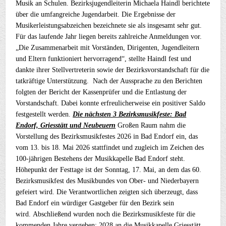
Musik an Schulen. Bezirksjugendleiterin Michaela Haindl berichtete
über die umfangreiche Jugendarbeit. Die Ergebnisse der
Musikerleistungsabzeichen bezeichnete sie als insgesamt sehr gut.
Für das laufende Jahr liegen bereits zahlreiche Anmeldungen vor.
„Die Zusammenarbeit mit Vorständen, Dirigenten, Jugendleitern
und Eltern funktioniert hervorragend“, stellte Haindl fest und
dankte ihrer Stellvertreterin sowie der Bezirksvorstandschaft für die
tatkräftige Unterstützung. Nach der Aussprache zu den Berichten
folgten der Bericht der Kassenprüfer und die Entlastung der
Vorstandschaft. Dabei konnte erfreulicherweise ein positiver Saldo
festgestellt werden.
Die nächsten 3 Bezirksmusikfeste: Bad
Endorf, Griesstätt und Neubeuern
Großen Raum nahm die
Vorstellung des Bezirksmusikfestes 2026 in Bad Endorf ein, das
vom 13. bis 18. Mai 2026 stattfindet und zugleich im Zeichen des
100-jährigen Bestehens der Musikkapelle Bad Endorf steht.
Höhepunkt der Festtage ist der Sonntag, 17. Mai, an dem das 60.
Bezirksmusikfest des Musikbundes von Ober- und Niederbayern
gefeiert wird. Die Verantwortlichen zeigten sich überzeugt, dass
Bad Endorf ein würdiger Gastgeber für den Bezirk sein
wird. Abschließend wurden noch die Bezirksmusikfeste für die
kommenden Jahre vergeben: 2028 an die Musikkapelle Griesstätt