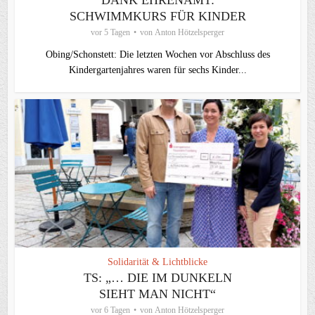
SCHWIMMKURS FÜR KINDER
vor 5 Tagen
von
Anton Hötzelsperger
Obing/Schonstett: Die letzten Wochen vor Abschluss des
Kindergartenjahres waren für sechs Kinder...
Solidarität & Lichtblicke
TS: „… DIE IM DUNKELN
SIEHT MAN NICHT“
vor 6 Tagen
von
Anton Hötzelsperger