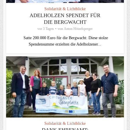
Solidarität & Lichtblicke
ADELHOLZEN SPENDET FÜR
DIE BERGWACHT
vor 3 Tagen
von
Anton Hötzelsperger
Satte 200.000 Euro für die Bergwacht: Diese stolze
Spendensumme erzielten die Adelholzener...
Solidarität & Lichtblicke
DANK EHRENAMT: