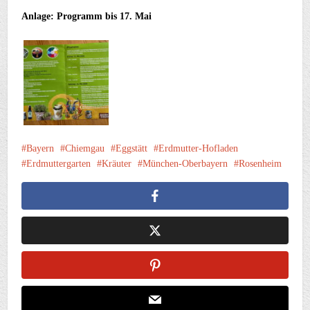
Anlage: Programm bis 17. Mai
Bayern
Chiemgau
Eggstätt
Erdmutter-Hofladen
Erdmuttergarten
Kräuter
München-Oberbayern
Rosenheim