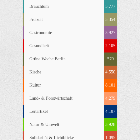
Brauchtum
5.777
Freizeit
5.354
Gastronomie
3.927
Gesundheit
2.105
Grüne Woche Berlin
570
Kirche
4.550
Kultur
8.101
Land- & Forstwirtschaft
4.279
Leitartikel
4.107
Natur & Umwelt
3.928
Solidarität & Lichtblicke
1.095