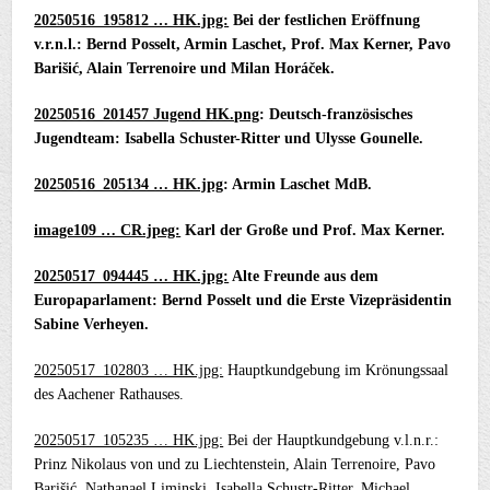
20250516_195812 … HK.jpg:
Bei der festlichen Eröffnung
v.r.n.l.: Bernd Posselt, Armin Laschet, Prof. Max Kerner, Pavo
Barišić, Alain Terrenoire und Milan Horáček.
20250516_201457 Jugend HK.png
: Deutsch-französisches
Jugendteam: Isabella Schuster-Ritter und Ulysse Gounelle.
20250516_205134 … HK.jpg
: Armin Laschet MdB.
image109 … CR.jpeg:
Karl der Große und Prof. Max Kerner.
20250517_094445 … HK.jpg:
Alte Freunde aus dem
Europaparlament: Bernd Posselt und die Erste Vizepräsidentin
Sabine Verheyen.
20250517_102803 … HK.jpg:
Hauptkundgebung im Krönungssaal
des Aachener Rathauses.
20250517_105235 … HK.jpg:
Bei der Hauptkundgebung v.l.n.r.:
Prinz Nikolaus von und zu Liechtenstein, Alain Terrenoire, Pavo
Barišić, Nathanael Liminski, Isabella Schustr-Ritter, Michael