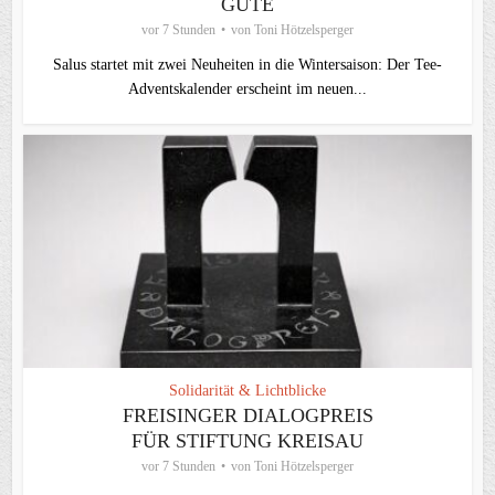
GUTE
vor 7 Stunden
von
Toni Hötzelsperger
Salus startet mit zwei Neuheiten in die Wintersaison: Der Tee-
Adventskalender erscheint im neuen...
Solidarität & Lichtblicke
FREISINGER DIALOGPREIS
FÜR STIFTUNG KREISAU
vor 7 Stunden
von
Toni Hötzelsperger