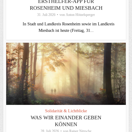
ERSTHELFER-APP FÜR
ROSENHEIM UND MIESBACH
31. Juli 2026
von
Anton Hötzelsperger
In Stadt und Landkreis Rosenheim sowie im Landkreis
Miesbach ist heute (Freitag, 31...
Solidarität & Lichtblicke
WAS WIR EINANDER GEBEN
KÖNNEN
28. Juli 2026
von
Rainer Nitzsche