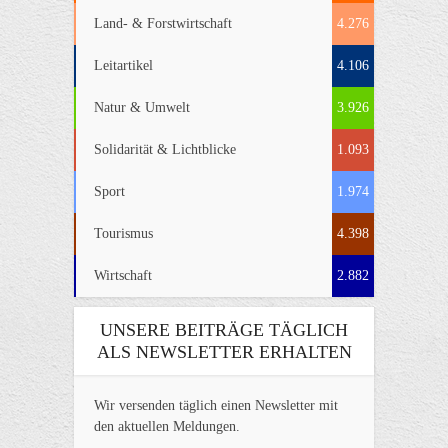
Land- & Forstwirtschaft
4.276
Leitartikel
4.106
Natur & Umwelt
3.926
Solidarität & Lichtblicke
1.093
Sport
1.974
Tourismus
4.398
Wirtschaft
2.882
UNSERE BEITRÄGE TÄGLICH
ALS NEWSLETTER ERHALTEN
Wir versenden täglich einen Newsletter mit
den aktuellen Meldungen.