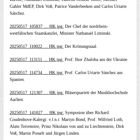
Gahler MdEP, Dirk Voß, Patrice Vanderbeeken und Carlos Uriarte
Sánchez.
20250517_105837 … HK.jpg:
Der Chef der nordrhein-
westfälischen Staatskanzlei, Minister Nathanael Liminski.
20250517_110022 … HK.jpg:
Der Krönungssaal.
20250517_113151 … HK.jpg:
Prof. Ihor Zhaloba aus der Ukraine.
20250517_114734 … HK.jpg:
Prof. Carlos Uriarte Sánchez aus
Spanien.
20250517_121307 … HK.jpg:
Bläserquartett der Musikhochschule
Aachen.
20250517_141027 … HK.jpg:
Symposion über Richard
Coudenhove-Kalergi: v.l.n.r. Martyn Bond, Prof. Wilfried Loth,
Alain Terrenoire, Prinz Nikolaus von und zu Liechtenstein, Dirk
Voß, Martin Posselt und Jürgen Linden.