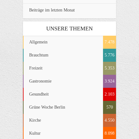
Beiträge im letzten Monat
UNSERE THEMEN
Allgemein
7.478
Brauchtum
5.776
Freizeit
5.353
Gastronomie
3.924
Gesundheit
2.103
Grüne Woche Berlin
570
Kirche
4.550
Kultur
8.098