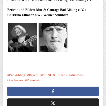
Bericht und Bilder: Mut & Courage Bad Aibling e. V. /
Christina Ullmann SW / Werner Schubert
Bad Aibling
Bayern
BIENE & Friends
München-
Oberbayern
Rosenheim