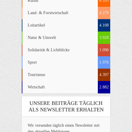
Kultur
8.103
Land- & Forstwirtschaft
4.279
Leitartikel
4.108
Natur & Umwelt
3.928
Solidarität & Lichtblicke
1.096
Sport
1.976
Tourismus
4.397
Wirtschaft
2.882
UNSERE BEITRÄGE TÄGLICH
ALS NEWSLETTER ERHALTEN
Wir versenden täglich einen Newsletter mit
den aktuellen Meldungen.