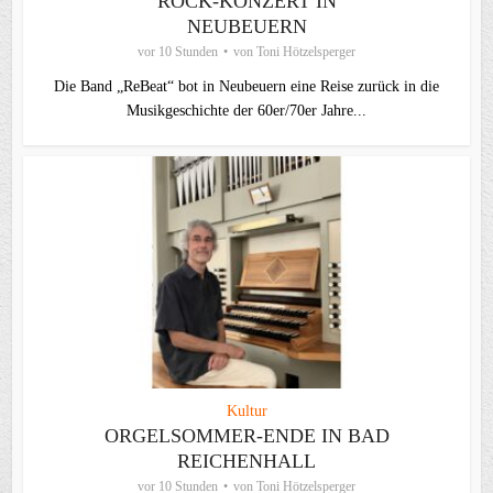
ROCK-KONZERT IN
NEUBEUERN
vor 10 Stunden
von
Toni Hötzelsperger
Die Band „ReBeat“ bot in Neubeuern eine Reise zurück in die
Musikgeschichte der 60er/70er Jahre...
Kultur
ORGELSOMMER-ENDE IN BAD
REICHENHALL
vor 10 Stunden
von
Toni Hötzelsperger