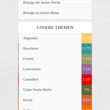
Beiträge der letzten Woche
Beiträge im letzten Monat
UNSERE THEMEN
Allgemein
7.479
Brauchtum
5.779
Freizeit
5.354
Gastronomie
3.930
Gesundheit
2.105
Grüne Woche Berlin
570
Kirche
4.553