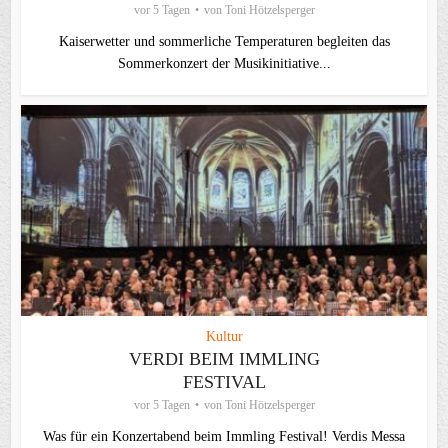
vor 5 Tagen
von
Toni Hötzelsperger
Kaiserwetter und sommerliche Temperaturen begleiten das
Sommerkonzert der Musikinitiative...
Kultur
VERDI BEIM IMMLING
FESTIVAL
vor 5 Tagen
von
Toni Hötzelsperger
Was für ein Konzertabend beim Immling Festival! Verdis Messa