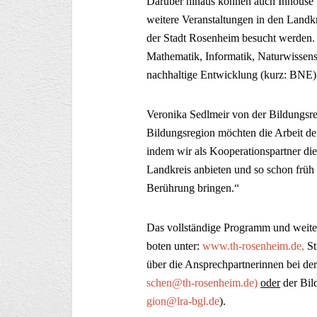
Darüber hinaus können auch Inhouse F
weitere Veranstaltungen in den Landk
der Stadt Rosenheim besucht werden. 
Mathematik, Informatik, Naturwissen
nachhaltige Entwicklung (kurz: BNE)
Veronika Sedlmeir von der Bildungsre
Bildungsregion möchten die Arbeit d
indem wir als Kooperationspartner die
Landkreis anbieten und so schon f
Berührung bringen.“
Das vollständige Programm und weiter
boten unter:
www.th-rosenheim.de,
St
über die Ansprechpartnerinnen bei d
schen@th-rosenheim.de)
oder
der Bil
gion@lra-bgl.de
).