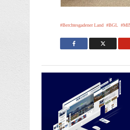
Berchtesgadener Land
BGL
MI