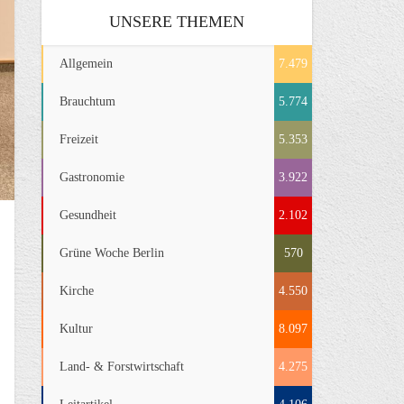
UNSERE THEMEN
Allgemein
7.479
Brauchtum
5.774
Freizeit
5.353
Gastronomie
3.922
Gesundheit
2.102
Grüne Woche Berlin
570
Kirche
4.550
Kultur
8.097
Land- & Forstwirtschaft
4.275