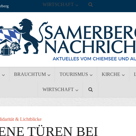
WIRTSCHAFT
rberg
S
BRAUCHTUM
TOURISMUS
KIRCHE
WIRTSCHAFT
lidarität & Lichtblicke
ENE TÜREN BEI