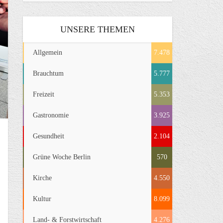
UNSERE THEMEN
Allgemein
7.478
Brauchtum
5.777
Freizeit
5.353
Gastronomie
3.925
Gesundheit
2.104
Grüne Woche Berlin
570
Kirche
4.550
Kultur
8.099
Land- & Forstwirtschaft
4.276