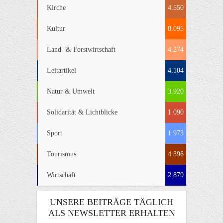
Kirche
4.550
Kultur
8.095
Land- & Forstwirtschaft
4.274
Leitartikel
4.104
Natur & Umwelt
3.920
Solidarität & Lichtblicke
1.090
Sport
1.973
Tourismus
4.396
Wirtschaft
2.879
UNSERE BEITRÄGE TÄGLICH
ALS NEWSLETTER ERHALTEN