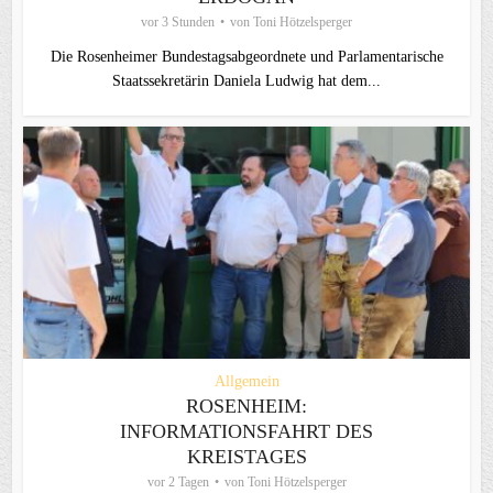
vor 3 Stunden
von
Toni Hötzelsperger
Die Rosenheimer Bundestagsabgeordnete und Parlamentarische
Staatssekretärin Daniela Ludwig hat dem...
Allgemein
ROSENHEIM:
INFORMATIONSFAHRT DES
KREISTAGES
vor 2 Tagen
von
Toni Hötzelsperger