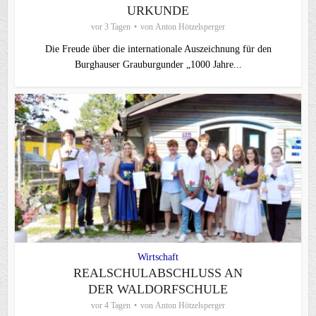
URKUNDE
vor 3 Tagen
von
Anton Hötzelsperger
Die Freude über die internationale Auszeichnung für den
Burghauser Grauburgunder „1000 Jahre...
Wirtschaft
REALSCHULABSCHLUSS AN
DER WALDORFSCHULE
vor 4 Tagen
von
Anton Hötzelsperger