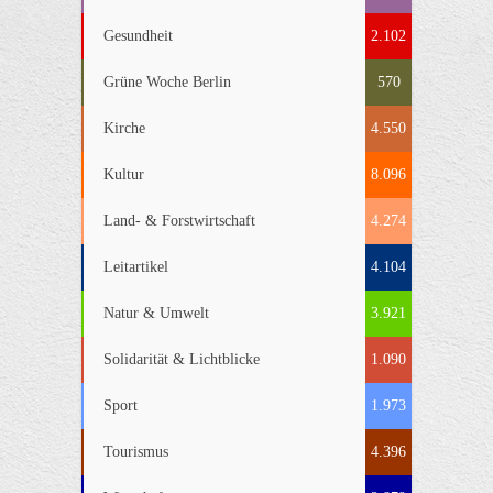
Gesundheit
2.102
Grüne Woche Berlin
570
Kirche
4.550
Kultur
8.096
Land- & Forstwirtschaft
4.274
Leitartikel
4.104
Natur & Umwelt
3.921
Solidarität & Lichtblicke
1.090
Sport
1.973
Tourismus
4.396