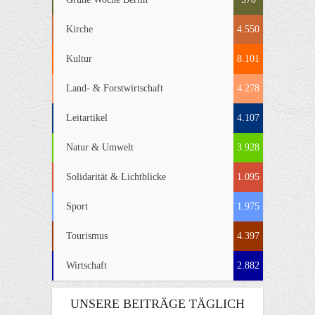
Kirche
4.550
Kultur
8.101
Land- & Forstwirtschaft
4.278
Leitartikel
4.107
Natur & Umwelt
3.928
Solidarität & Lichtblicke
1.095
Sport
1.975
Tourismus
4.397
Wirtschaft
2.882
UNSERE BEITRÄGE TÄGLICH