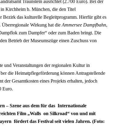
Landratsamt Traunstein ausrichtet (2.700 Euro). Bei der
in Kirchheim b. München, die den Titel
 Bezirk das kulturelle Begleitprogramm. Hierfür gibt es
 Überregionale Wirkung hat die
Ammersee Dampfbahn
,
 Dampflok zum Dampfer“ oder zum Baden bringt. Die
r den Betrieb der Museumszüge einen Zuschuss von
e und Veranstaltungen der regionalen Kultur in
 Über die Heimatpflegeförderung können Antragstellende
t der Gesamtkosten eines Projekts erhalten, jedoch
0 Euro.
rn – Szene aus dem für das Internationale
ereichten Film „Walls on Silkroad“ von und mit
ern fördert das Festival seit vielen Jahren. (Foto: