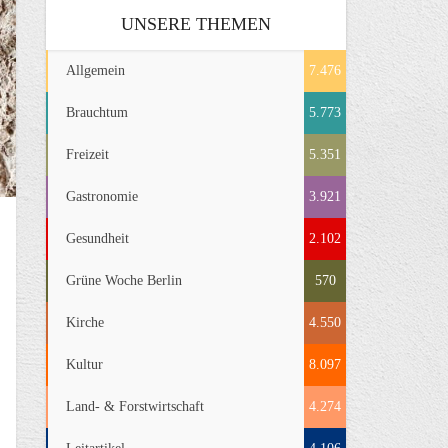
UNSERE THEMEN
Allgemein
7.476
Brauchtum
5.773
Freizeit
5.351
Gastronomie
3.921
Gesundheit
2.102
Grüne Woche Berlin
570
Kirche
4.550
Kultur
8.097
Land- & Forstwirtschaft
4.274