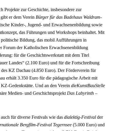
h Projekte zur Geschichte, insbesondere zur
 gibt er dem Verein
Bürger für das Badehaus Waldram-
litische Kinder-, Jugend- und Erwachsenenbildung sowie
konzept, das Führungen und Workshops beinhaltet. Mit
r politische Bildung, das mobil Aufführungen in
uer Forum der Katholischen Erwachsenenbildung
rung: für die Geschichtswerkstatt mit dem Titel
uer Landes“ (2.100 Euro) und für die Fortschreibung
e des KZ Dachau (4.850 Euro). Der Förderverein für
u erhält 3.350 Euro für die pädagogische Arbeit mit
r KZ-Gedenkstätte. Und an den Verein
dieKunstBauStelle
linäre Medien- und Geschichtsprojekt
Das Labyrinth –
 auch für diverse Festivals wie das
dialektig-Festival
der
ernationale Bergfilm-Festival Tegernsee
(5.000 Euro) und