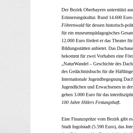
Der Bezirk Oberbayern unterstützt auc
Erinnerungskultur. Rund 14.600 Euro
Föhrenwald
für dessen historisch-po
für ein museumspädagogisches Gesamt
12.000 Euro fördert er das Theater fü
Bildungsstätten anbietet. Das Dacha
bekommt für zwei Vorhaben eine Förde
„NaturWandel – Geschichte des Dacha
des Gedächtnisbuchs für die Häftling
Internationale Jugendbegegnung Dacha
Jugendlichen und Erwachsenen in de
gehen 3.000 Euro für das interdiszip
100 Jahre Hitlers Festungshaft
.
Eine Finanzspritze vom Bezirk gibt es
Stadt Ingolstadt (5.590 Euro), das
Int