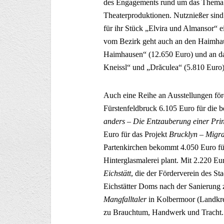
des Engagements rund um das Thema H
Theaterproduktionen. Nutznießer sind 
für ihr Stück „Elvira und Almansor“
vom Bezirk geht auch an den Haimhaus
Haimhausen“ (12.650 Euro) und an da
Kneissl“ und „Drăculea“ (5.810 Euro)
Auch eine Reihe an Ausstellungen förd
Fürstenfeldbruck 6.105 Euro für die 
anders – Die Entzauberung einer Prin
Euro für das Projekt
Brucklyn – Migra
Partenkirchen bekommt 4.050 Euro fü
Hinterglasmalerei plant. Mit 2.220 Eu
Eichstätt
, die der Förderverein des S
Eichstätter Doms nach der Sanierung 
Mangfalltaler
in Kolbermoor (Landkre
zu Brauchtum, Handwerk und Tracht.