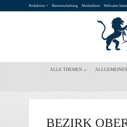
Redaktion
Bannerschaltung
Mediadaten
Webcams Same
ALLE THEMEN
ALLGEMEINE
BEZIRK OBE