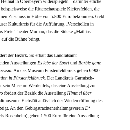
eimat in Oberbayern widerspiegeln – darunter etliche
beispielsweise die Ritterschauspiele Kiefersfelden, die
 einen Zuschuss in Höhe von 5.800 Euro bekommen. Geld
er Kulturkreis für die Aufführung „Verschollen in
s Freie Theater Murnau, das die Stücke „Mathias
 auf die Bühne bringt.
ert der Bezirk. So erhält das Landratsamt
beiden Ausstellungen
Es lebe der Sport
und
Barbie ganz
zessin
. An das Museum Fürstenfeldbruck gehen 6.900
tion in Fürstenfeldbruck
. Der Landkreis Garmisch-
r sein Museum Werdenfels, das eine Ausstellung zur
ro fördert der Bezirk die Ausstellung
Himmel über
tadtmuseums Eichstätt anlässlich der Wiedereröffnung des
zeigt. An den Gebirgstrachtenerhaltungsverein
D‘
is Rosenheim) gehen 1.500 Euro für eine Ausstellung