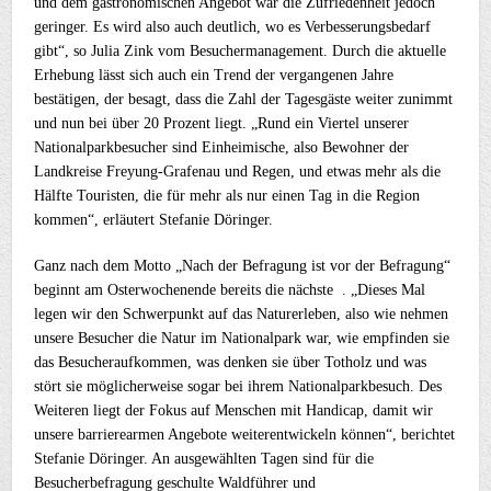
und dem gastronomischen Angebot war die Zufriedenheit jedoch
geringer. Es wird also auch deutlich, wo es Verbesserungsbedarf
gibt“, so Julia Zink vom Besuchermanagement. Durch die aktuelle
Erhebung lässt sich auch ein Trend der vergangenen Jahre
bestätigen, der besagt, dass die Zahl der Tagesgäste weiter zunimmt
und nun bei über 20 Prozent liegt. „Rund ein Viertel unserer
Nationalparkbesucher sind Einheimische, also Bewohner der
Landkreise Freyung-Grafenau und Regen, und etwas mehr als die
Hälfte Touristen, die für mehr als nur einen Tag in die Region
kommen“, erläutert Stefanie Döringer.
Ganz nach dem Motto „Nach der Befragung ist vor der Befragung“
beginnt am Osterwochenende bereits die nächste . „Dieses Mal
legen wir den Schwerpunkt auf das Naturerleben, also wie nehmen
unsere Besucher die Natur im Nationalpark war, wie empfinden sie
das Besucheraufkommen, was denken sie über Totholz und was
stört sie möglicherweise sogar bei ihrem Nationalparkbesuch. Des
Weiteren liegt der Fokus auf Menschen mit Handicap, damit wir
unsere barrierearmen Angebote weiterentwickeln können“, berichtet
Stefanie Döringer. An ausgewählten Tagen sind für die
Besucherbefragung geschulte Waldführer und