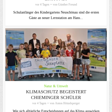
vor 4 Tagen
von
Günther Freund
Schulanfänger des Kindergartens Neuschönau sind die ersten
Gäste an neuer Lernstation am Hans...
Natur & Umwelt
KLIMASCHUTZ BEGEISTERT
CHIEMINGER SCHÜLER
vor 4 Tagen
von
Anton Hötzelsperger
Wie sich alltägliche Entscheidungen auf das Klima auswirken