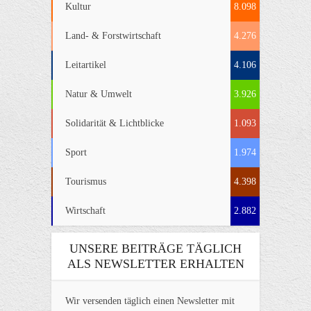
Kultur
8.098
Land- & Forstwirtschaft
4.276
Leitartikel
4.106
Natur & Umwelt
3.926
Solidarität & Lichtblicke
1.093
Sport
1.974
Tourismus
4.398
Wirtschaft
2.882
UNSERE BEITRÄGE TÄGLICH
ALS NEWSLETTER ERHALTEN
Wir versenden täglich einen Newsletter mit