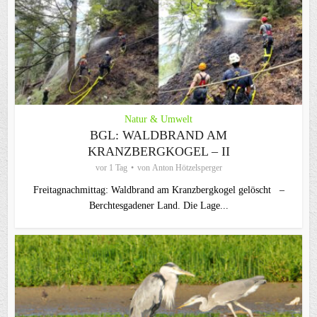
Natur & Umwelt
BGL: WALDBRAND AM
KRANZBERGKOGEL – II
vor 1 Tag
von
Anton Hötzelsperger
Freitagnachmittag: Waldbrand am Kranzbergkogel gelöscht –
Berchtesgadener Land. Die Lage...