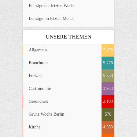
Beiträge der letzten Woche
Beiträge im letzten Monat
UNSERE THEMEN
Allgemein
7.478
Brauchtum
5.776
Freizeit
5.353
Gastronomie
3.924
Gesundheit
2.103
Grüne Woche Berlin
570
Kirche
4.550