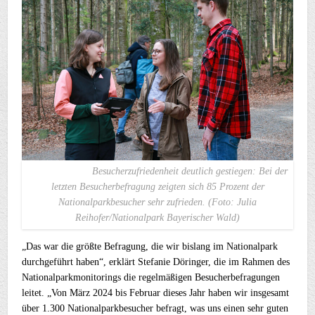
Besucherzufriedenheit deutlich gestiegen: Bei der
letzten Besucherbefragung zeigten sich 85 Prozent der
Nationalparkbesucher sehr zufrieden. (Foto: Julia
Reihofer/Nationalpark Bayerischer Wald)
„Das war die größte Befragung, die wir bislang im Nationalpark
durchgeführt haben“, erklärt Stefanie Döringer, die im Rahmen des
Nationalparkmonitorings die regelmäßigen Besucherbefragungen
leitet. „Von März 2024 bis Februar dieses Jahr haben wir insgesamt
über 1.300 Nationalparkbesucher befragt, was uns einen sehr guten