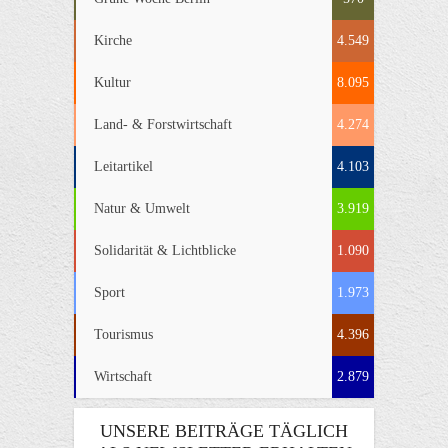
Kirche
4.549
Kultur
8.095
Land- & Forstwirtschaft
4.274
Leitartikel
4.103
Natur & Umwelt
3.919
Solidarität & Lichtblicke
1.090
Sport
1.973
Tourismus
4.396
Wirtschaft
2.879
UNSERE BEITRÄGE TÄGLICH