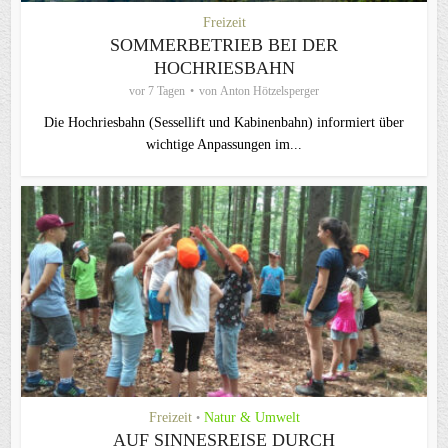
Freizeit
SOMMERBETRIEB BEI DER
HOCHRIESBAHN
vor 7 Tagen
von
Anton Hötzelsperger
Die Hochriesbahn (Sessellift und Kabinenbahn) informiert über
wichtige Anpassungen im...
Freizeit
Natur & Umwelt
•
AUF SINNESREISE DURCH