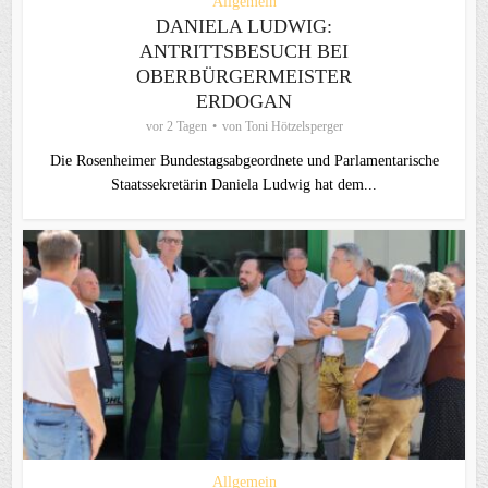
Allgemein
DANIELA LUDWIG:
ANTRITTSBESUCH BEI
OBERBÜRGERMEISTER
ERDOGAN
vor 2 Tagen
von
Toni Hötzelsperger
Die Rosenheimer Bundestagsabgeordnete und Parlamentarische
Staatssekretärin Daniela Ludwig hat dem...
Allgemein