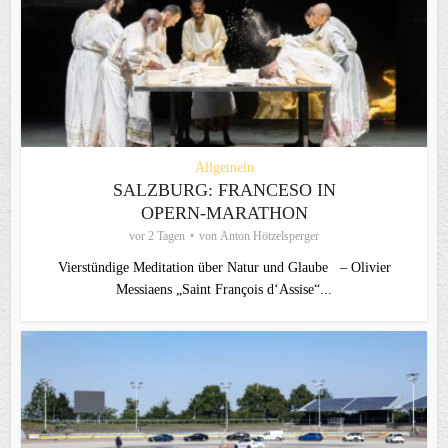
Allgemein
SALZBURG: FRANCESO IN
OPERN-MARATHON
vor 2 Tagen
von
Anton Hötzelsperger
Vierstündige Meditation über Natur und Glaube – Olivier
Messiaens „Saint François d‘Assise“...