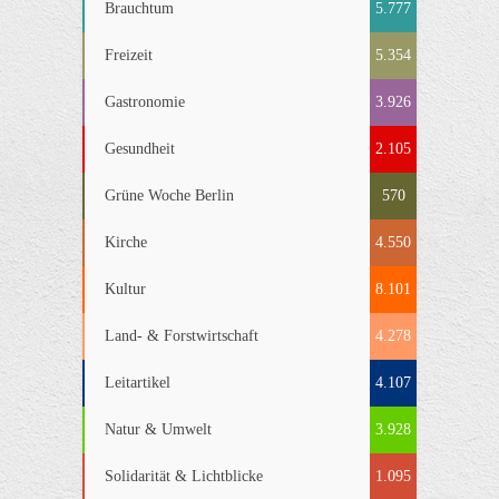
Brauchtum
5.777
Freizeit
5.354
Gastronomie
3.926
Gesundheit
2.105
Grüne Woche Berlin
570
Kirche
4.550
Kultur
8.101
Land- & Forstwirtschaft
4.278
Leitartikel
4.107
Natur & Umwelt
3.928
Solidarität & Lichtblicke
1.095