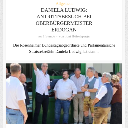
Allgemein
DANIELA LUDWIG:
ANTRITTSBESUCH BEI
OBERBÜRGERMEISTER
ERDOGAN
vor 1 Stunde
von
Toni Hötzelsperger
Die Rosenheimer Bundestagsabgeordnete und Parlamentarische
Staatssekretärin Daniela Ludwig hat dem...