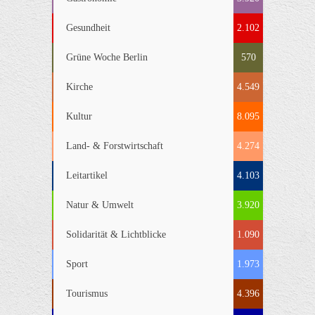
Gesundheit
2.102
Grüne Woche Berlin
570
Kirche
4.549
Kultur
8.095
Land- & Forstwirtschaft
4.274
Leitartikel
4.103
Natur & Umwelt
3.920
Solidarität & Lichtblicke
1.090
Sport
1.973
Tourismus
4.396