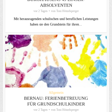
ABSOLVENTEN
vor 2 Tagen
von
Toni Hötzelsperger
Mit herausragenden schulischen und beruflichen Leistungen
haben sie den Grundstein für ihren...
Allgemein
BERNAU: FERIENBETREUUNG
FÜR GRUNDSCHULKINDER
vor 2 Tagen
von
Toni Hötzelsperger