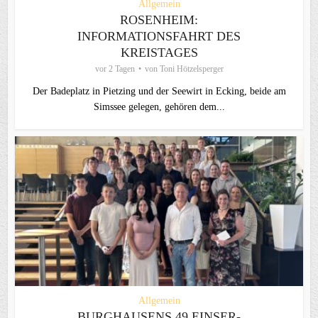
Allgemein
ROSENHEIM:
INFORMATIONSFAHRT DES
KREISTAGES
vor 2 Tagen
von
Toni Hötzelsperger
Der Badeplatz in Pietzing und der Seewirt in Ecking, beide am
Simssee gelegen, gehören dem...
Allgemein
BURGHAUSENS 49 EINSER-