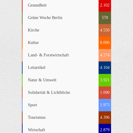
Gesundheit
2.102
Grüne Woche Berlin
570
Kirche
4.550
Kultur
8.096
Land- & Forstwirtschaft
4.274
Leitartikel
4.104
Natur & Umwelt
3.921
Solidarität & Lichtblicke
1.090
Sport
1.973
Tourismus
4.396
Wirtschaft
2.879