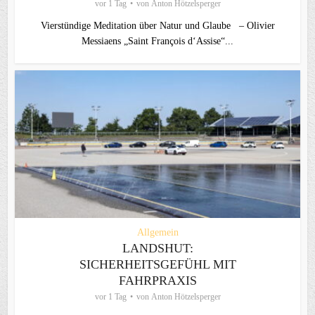
vor 1 Tag
von
Anton Hötzelsperger
Vierstündige Meditation über Natur und Glaube – Olivier
Messiaens „Saint François d‘Assise“...
Allgemein
LANDSHUT:
SICHERHEITSGEFÜHL MIT
FAHRPRAXIS
vor 1 Tag
von
Anton Hötzelsperger