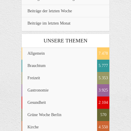
Beiträge der letzten Woche
Beiträge im letzten Monat
UNSERE THEMEN
Allgemein
7.478
Brauchtum
5.777
Freizeit
5.353
Gastronomie
3.925
Gesundheit
2.104
Grüne Woche Berlin
570
Kirche
4.550