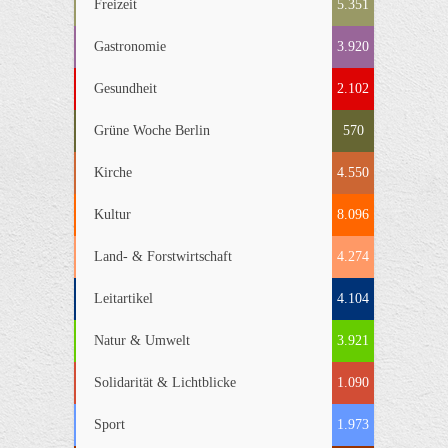
Freizeit
5.351
Gastronomie
3.920
Gesundheit
2.102
Grüne Woche Berlin
570
Kirche
4.550
Kultur
8.096
Land- & Forstwirtschaft
4.274
Leitartikel
4.104
Natur & Umwelt
3.921
Solidarität & Lichtblicke
1.090
Sport
1.973