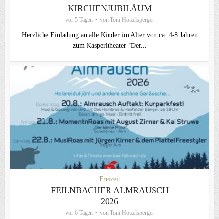
KIRCHENJUBILÄUM
vor 5 Tagen
von
Toni Hötzelsperger
Herzliche Einladung an alle Kinder im Alter von ca. 4-8 Jahren
zum Kasperltheater “Der...
Freizeit
FEILNBACHER ALMRAUSCH
2026
vor 6 Tagen
von
Toni Hötzelsperger