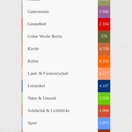
Gastronomie
3.926
Gesundheit
2.104
Grüne Woche Berlin
570
Kirche
4.550
Kultur
8.100
Land- & Forstwirtschaft
4.277
Leitartikel
4.107
Natur & Umwelt
3.928
Solidarität & Lichtblicke
1.094
Sport
1.975