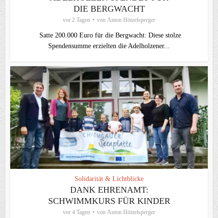
DIE BERGWACHT
vor 2 Tagen
von
Anton Hötzelsperger
Satte 200.000 Euro für die Bergwacht: Diese stolze
Spendensumme erzielten die Adelholzener...
Solidarität & Lichtblicke
DANK EHRENAMT:
SCHWIMMKURS FÜR KINDER
vor 4 Tagen
von
Anton Hötzelsperger