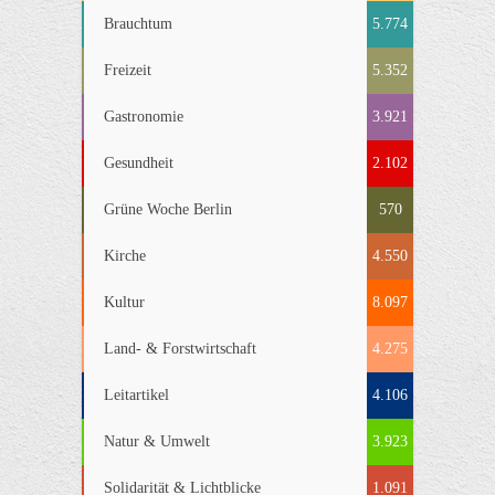
Brauchtum
5.774
Freizeit
5.352
Gastronomie
3.921
Gesundheit
2.102
Grüne Woche Berlin
570
Kirche
4.550
Kultur
8.097
Land- & Forstwirtschaft
4.275
Leitartikel
4.106
Natur & Umwelt
3.923
Solidarität & Lichtblicke
1.091