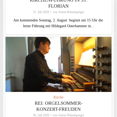
KIRCHENFÜHRUNG IN ST.
FLORIAN
31. Juli 2026
von
Anton Hötzelsperger
Am kommenden Sonntag, 2. August beginnt um 15 Uhr die
letzte Führung mit Hildegard Osterhammer in...
Kirche
REI: ORGELSOMMER-
KONZERT-FREUDEN
30. Juli 2026
von
Anton Hötzelsperger