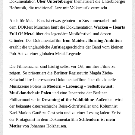
Dokumentation
Über Unterbiberger
thematisiert die Unterbiberger
Hofmusik, die traditionell Jazz mit Volksmusik vermischt.
Auch für Metal-Fans ist etwas geboten: In Zusammenarbeit mit
dem DOKfest München läuft die Dokumentation
Wacken – Hearts
Full Of Metal
über das legendäre Musikfestival und dessen
Gründer. Der Dokumentarfilm
Iron Maiden: Burning Ambition
erzählt die unglaubliche Aufstiegsgeschichte der Band vom kleinen
Pub-Act zu einer globalen Metal-Legende.
Die Filmemacher sind häufig selbst vor Ort, um ihre Filme zu
zeigen. So präsentiert die Berliner Regisseurin Magda Zieba-
Schwind ihre interessanten Dokumentarfilme über die aktuelle
Musikszene Polens in
Modern – Lebendig – Selbstbewusst:
Musiklandschaft Polen
und eine Japanreise der Berliner
Philharmoniker in
Dreaming of the Waldbühne
. Außerdem wird
der bekannte österreichische Reise-Schriftsteller und Kolumnist
Karl-Markus Gauß zu Gast sein und zu einer Lesung laden: Er ist
der Protagonist in dem Dokumentarfilm
Schlendern ist mein
Metier
von Johannes Holzhausen.