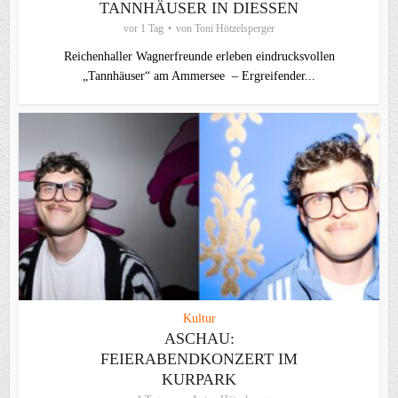
TANNHÄUSER IN DIESSEN
vor 1 Tag
von
Toni Hötzelsperger
Reichenhaller Wagnerfreunde erleben eindrucksvollen
„Tannhäuser“ am Ammersee – Ergreifender...
Kultur
ASCHAU:
FEIERABENDKONZERT IM
KURPARK