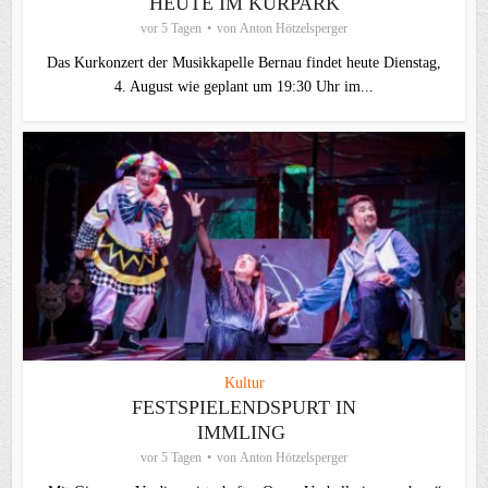
HEUTE IM KURPARK
vor 5 Tagen
von
Anton Hötzelsperger
Das Kurkonzert der Musikkapelle Bernau findet heute Dienstag,
4. August wie geplant um 19:30 Uhr im...
Kultur
FESTSPIELENDSPURT IN
IMMLING
vor 5 Tagen
von
Anton Hötzelsperger