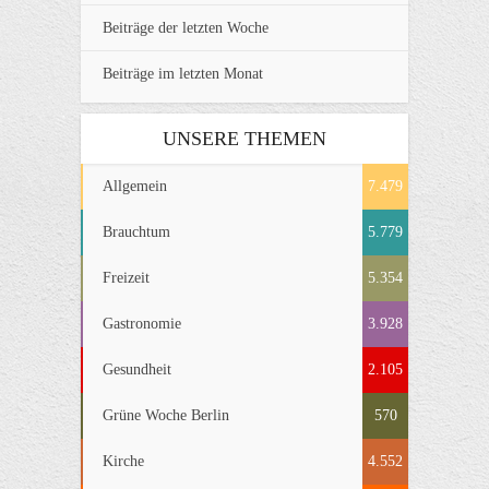
Beiträge der letzten Woche
Beiträge im letzten Monat
UNSERE THEMEN
Allgemein
7.479
Brauchtum
5.779
Freizeit
5.354
Gastronomie
3.928
Gesundheit
2.105
Grüne Woche Berlin
570
Kirche
4.552