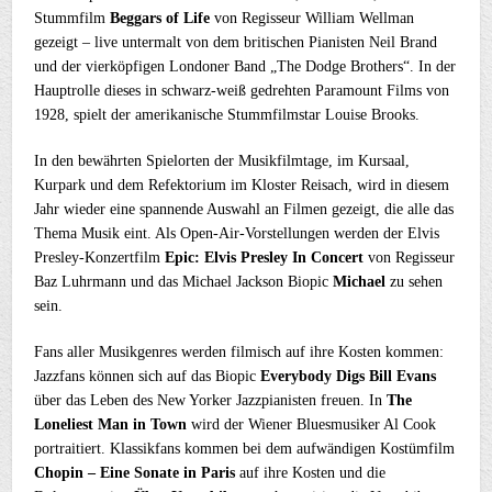
Stummfilm
Beggars of Life
von Regisseur William Wellman
gezeigt – live untermalt von dem britischen Pianisten Neil Brand
und der vierköpfigen Londoner Band „The Dodge Brothers“. In der
Hauptrolle dieses in schwarz-weiß gedrehten Paramount Films von
1928, spielt der amerikanische Stummfilmstar Louise Brooks.
In den bewährten Spielorten der Musikfilmtage, im Kursaal,
Kurpark und dem Refektorium im Kloster Reisach, wird in diesem
Jahr wieder eine spannende Auswahl an Filmen gezeigt, die alle das
Thema Musik eint. Als Open-Air-Vorstellungen werden der Elvis
Presley-Konzertfilm
Epic: Elvis Presley In Concert
von Regisseur
Baz Luhrmann und das Michael Jackson Biopic
Michael
zu sehen
sein.
Fans aller Musikgenres werden filmisch auf ihre Kosten kommen:
Jazzfans können sich auf das Biopic
Everybody Digs Bill Evans
über das Leben des New Yorker Jazzpianisten freuen. In
The
Loneliest Man in Town
wird der Wiener Bluesmusiker Al Cook
portraitiert. Klassikfans kommen bei dem aufwändigen Kostümfilm
Chopin – Eine Sonate in Paris
auf ihre Kosten und die