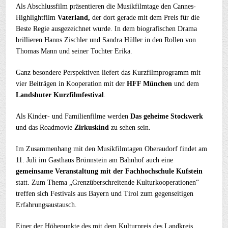
Als Abschlussfilm präsentieren die Musikfilmtage den Cannes-
Highlightfilm
Vaterland,
der dort gerade mit dem Preis für die
Beste Regie ausgezeichnet wurde. In dem biografischen Drama
brillieren Hanns Zischler und Sandra Hüller in den Rollen von
Thomas Mann und seiner Tochter Erika.
Ganz besondere Perspektiven liefert das Kurzfilmprogramm mit
vier Beiträgen in Kooperation mit der
HFF München
und dem
Landshuter Kurzfilmfestival
.
Als Kinder- und Familienfilme werden
Das geheime Stockwerk
und das Roadmovie
Zirkuskind
zu sehen sein.
Im Zusammenhang mit den Musikfilmtagen Oberaudorf findet am
11. Juli im Gasthaus Brünnstein am Bahnhof auch eine
gemeinsame Veranstaltung mit der Fachhochschule Kufstein
statt. Zum Thema „Grenzüberschreitende Kulturkooperationen“
treffen sich Festivals aus Bayern und Tirol zum gegenseitigen
Erfahrungsaustausch.
Einer der Höhepunkte des mit dem Kulturpreis des Landkreis