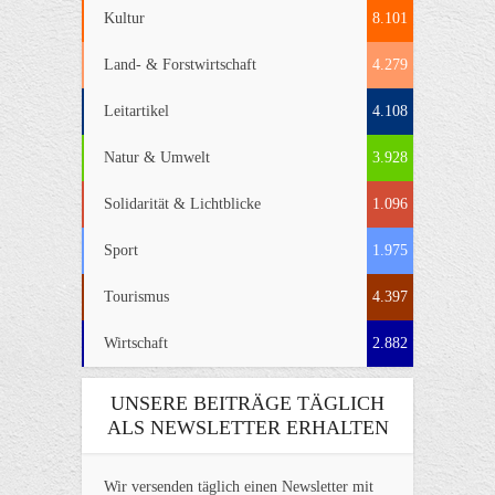
Kultur
8.101
Land- & Forstwirtschaft
4.279
Leitartikel
4.108
Natur & Umwelt
3.928
Solidarität & Lichtblicke
1.096
Sport
1.975
Tourismus
4.397
Wirtschaft
2.882
UNSERE BEITRÄGE TÄGLICH
ALS NEWSLETTER ERHALTEN
Wir versenden täglich einen Newsletter mit