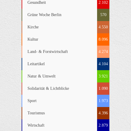
Gesundheit
2.102
Grüne Woche Berlin
570
Kirche
4.550
Kultur
8.096
Land- & Forstwirtschaft
4.274
Leitartikel
4.104
Natur & Umwelt
3.921
Solidarität & Lichtblicke
1.090
Sport
1.973
Tourismus
4.396
Wirtschaft
2.879