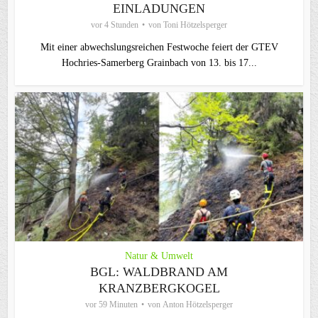
EINLADUNGEN
vor 4 Stunden
von
Toni Hötzelsperger
Mit einer abwechslungsreichen Festwoche feiert der GTEV
Hochries-Samerberg Grainbach von 13. bis 17...
Natur & Umwelt
BGL: WALDBRAND AM
KRANZBERGKOGEL
vor 59 Minuten
von
Anton Hötzelsperger