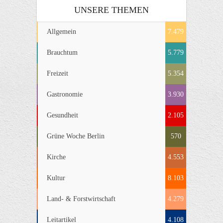
UNSERE THEMEN
Allgemein
7.479
Brauchtum
5.779
Freizeit
5.354
Gastronomie
3.930
Gesundheit
2.105
Grüne Woche Berlin
570
Kirche
4.553
Kultur
8.103
Land- & Forstwirtschaft
4.279
Leitartikel
4.108