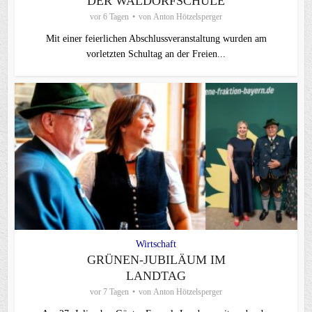
DER WALDORFSCHULE
vor 6 Tagen
von
Anton Hötzelsperger
Mit einer feierlichen Abschlussveranstaltung wurden am
vorletzten Schultag an der Freien...
Wirtschaft
GRÜNEN-JUBILÄUM IM
LANDTAG
vor 7 Tagen
von
Anton Hötzelsperger