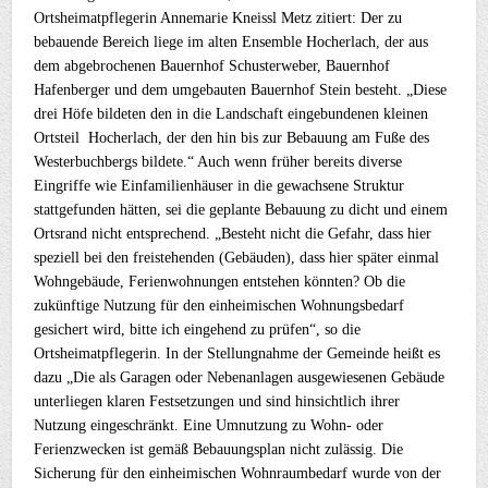
Ortsheimatpflegerin Annemarie Kneissl Metz zitiert: Der zu
bebauende Bereich liege im alten Ensemble Hocherlach, der aus
dem abgebrochenen Bauernhof Schusterweber, Bauernhof
Hafenberger und dem umgebauten Bauernhof Stein besteht. „Diese
drei Höfe bildeten den in die Landschaft eingebundenen kleinen
Ortsteil Hocherlach, der den hin bis zur Bebauung am Fuße des
Westerbuchbergs bildete.“ Auch wenn früher bereits diverse
Eingriffe wie Einfamilienhäuser in die gewachsene Struktur
stattgefunden hätten, sei die geplante Bebauung zu dicht und einem
Ortsrand nicht entsprechend. „Besteht nicht die Gefahr, dass hier
speziell bei den freistehenden (Gebäuden), dass hier später einmal
Wohngebäude, Ferienwohnungen entstehen könnten? Ob die
zukünftige Nutzung für den einheimischen Wohnungsbedarf
gesichert wird, bitte ich eingehend zu prüfen“, so die
Ortsheimatpflegerin. In der Stellungnahme der Gemeinde heißt es
dazu „Die als Garagen oder Nebenanlagen ausgewiesenen Gebäude
unterliegen klaren Festsetzungen und sind hinsichtlich ihrer
Nutzung eingeschränkt. Eine Umnutzung zu Wohn- oder
Ferienzwecken ist gemäß Bebauungsplan nicht zulässig. Die
Sicherung für den einheimischen Wohnraumbedarf wurde von der