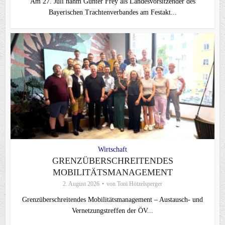
Am 27. Juli nahm Günter Frey als Landesvorsitzender des
Bayerischen Trachtenverbandes am Festakt...
Wirtschaft
GRENZÜBERSCHREITENDES
MOBILITÄTSMANAGEMENT
2. August 2026
von
Toni Hötzelsperger
Grenzüberschreitendes Mobilitätsmanagement – Austausch- und
Vernetzungstreffen der ÖV...