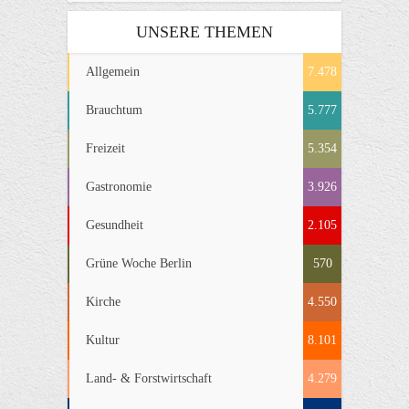
UNSERE THEMEN
Allgemein
7.478
Brauchtum
5.777
Freizeit
5.354
Gastronomie
3.926
Gesundheit
2.105
Grüne Woche Berlin
570
Kirche
4.550
Kultur
8.101
Land- & Forstwirtschaft
4.279