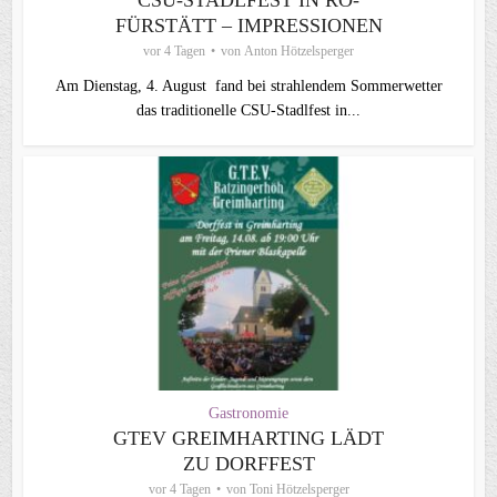
CSU-STADLFEST IN RO-
FÜRSTÄTT – IMPRESSIONEN
vor 4 Tagen
von
Anton Hötzelsperger
Am Dienstag, 4. August fand bei strahlendem Sommerwetter
das traditionelle CSU-Stadlfest in...
Gastronomie
GTEV GREIMHARTING LÄDT
ZU DORFFEST
vor 4 Tagen
von
Toni Hötzelsperger